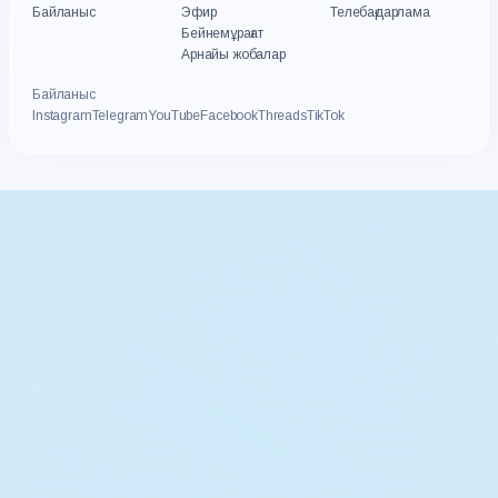
Байланыс
Эфир
Телебағдарлама
Бейнемұрағат
Арнайы жобалар
Байланыс
Instagram
Telegram
YouTube
Facebook
Threads
TikTok