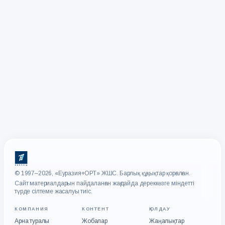
© 1997–2026, «Еуразия+ОРТ» ЖШС. Барлық құқықтар қорғалған.
Сайт материалдарын пайдаланған жағдайда дереккөзге міндетті
түрде сілтеме жасалуы тиіс.
КОМПАНИЯ
КОНТЕНТ
ҚОЛДАУ
Арна туралы
Жобалар
Жаңалықтар