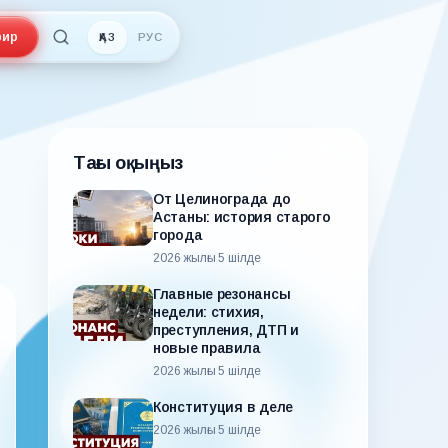
ир
ҚАЗ
РУС
Тағы оқыңыз
От Целинограда до
Астаны: история старого
города
2026 жылғы 5 шілде
Главные резонансы
недели: стихия,
преступления, ДТП и
новые правила
2026 жылғы 5 шілде
Конституция в деле
2026 жылғы 5 шілде