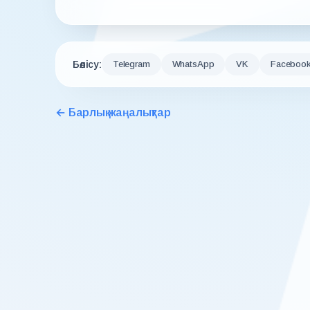
Бөлісу:
Telegram
WhatsApp
VK
Faceboo
← Барлық жаңалықтар