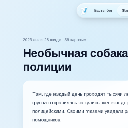
Басты бет
Жа
2025 жылғы 28 шілде
· 39 қаралым
Необычная собака
полиции
Там, где каждый день проходят тысячи 
группа отправилась за кулисы железнодо
полицейскими. Своими глазами увидели р
помощников.