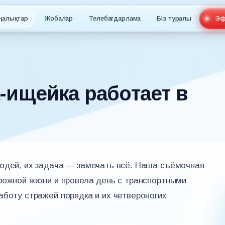
ңалықтар
Жобалар
Телебағдарлама
Біз туралы
Эф
-ищейка работает в
людей, их задача — замечать всё. Наша съёмочная
рожной жизни и провела день с транспортными
аботу стражей порядка и их четвероногих