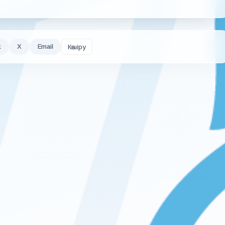
k
X
Email
Көшіру