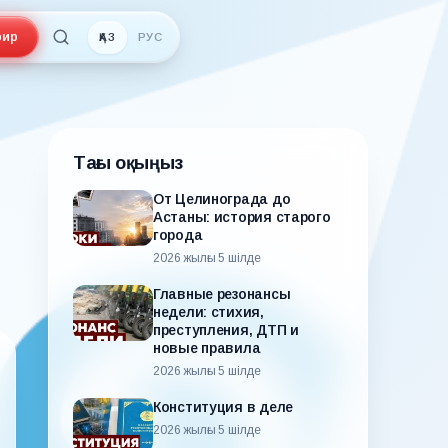
ир
ҚАЗ
РУС
Тағы оқыңыз
От Целинограда до
Астаны: история старого
города
2026 жылғы 5 шілде
Главные резонансы
недели: стихия,
преступления, ДТП и
новые правила
2026 жылғы 5 шілде
Конституция в деле
2026 жылғы 5 шілде