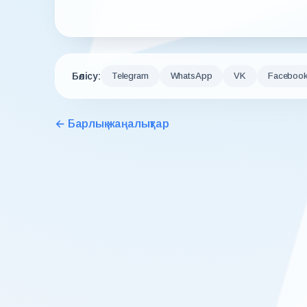
Бөлісу:
Telegram
WhatsApp
VK
Faceboo
← Барлық жаңалықтар