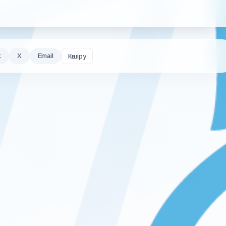
k
X
Email
Көшіру