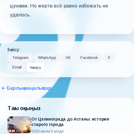
цунами. Но жертв всё равно избежать не
удалось.
Бөлісу:
Telegram
WhatsApp
VK
Facebook
X
Email
Көшіру
← Барлық жаңалықтар
Тағы оқыңыз
От Целинограда до Астаны: история
старого города
2026 жылғы 5 шілде