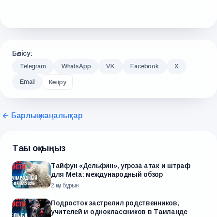
Бөлісу:
Telegram
WhatsApp
VK
Facebook
X
Email
Көшіру
← Барлық жаңалықтар
Тағы оқыңыз
Тайфун «Дельфин», угроза атак и штраф
для Meta: международный обзор
2 күн бұрын
Подросток застрелил родственников,
учителей и одноклассников в Таиланде