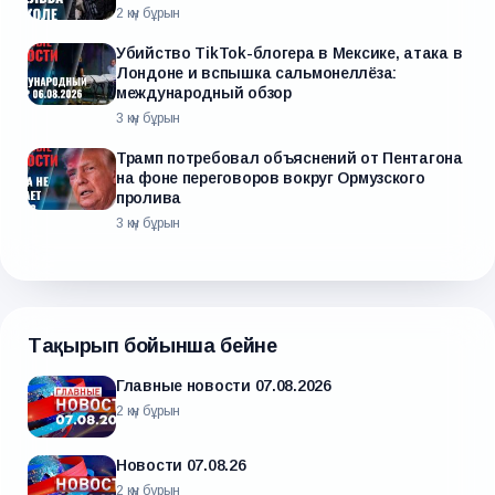
2 күн бұрын
Убийство TikTok-блогера в Мексике, атака в
Лондоне и вспышка сальмонеллёза:
международный обзор
3 күн бұрын
Трамп потребовал объяснений от Пентагона
на фоне переговоров вокруг Ормузского
пролива
3 күн бұрын
Тақырып бойынша бейне
Главные новости 07.08.2026
2 күн бұрын
Новости 07.08.26
2 күн бұрын