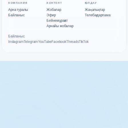
КОМПАНИЯ
КОНТЕНТ
ҚОЛДАУ
Арна туралы
Жобалар
Жаңалықтар
Байланыс
Эфир
Телебағдарлама
Бейнемұрағат
Арнайы жобалар
Байланыс
Instagram
Telegram
YouTube
Facebook
Threads
TikTok