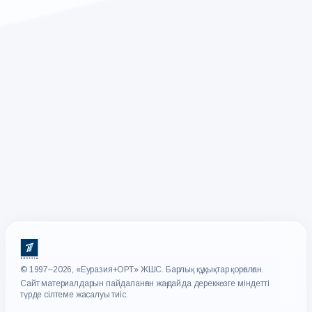
© 1997–2026, «Еуразия+ОРТ» ЖШС. Барлық құқықтар қорғалған.
Сайт материалдарын пайдаланған жағдайда дереккөзге міндетті
түрде сілтеме жасалуы тиіс.