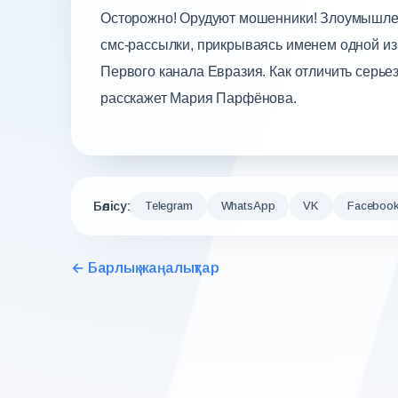
Осторожно! Орудуют мошенники! Злоумышлен
смс-рассылки, прикрываясь именем одной из
Первого канала Евразия. Как отличить серь
расскажет Мария Парфёнова.
Бөлісу:
Telegram
WhatsApp
VK
Faceboo
← Барлық жаңалықтар