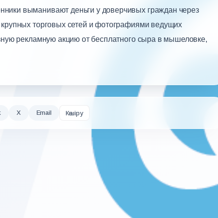
ники выманивают деньги у доверчивых граждан через
 крупных торговых сетей и фотографиями ведущих
езную рекламную акцию от бесплатного сыра в мышеловке,
k
X
Email
Көшіру