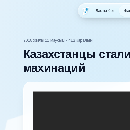
Басты бет
Жа
2018 жылғы 11 маусым
· 412 қаралым
Казахстанцы стали
махинаций