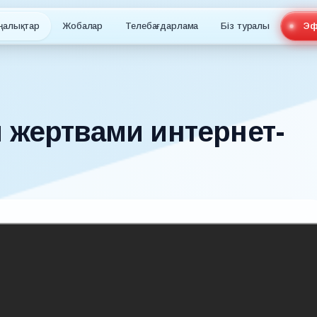
ңалықтар
Жобалар
Телебағдарлама
Біз туралы
Эф
 жертвами интернет-