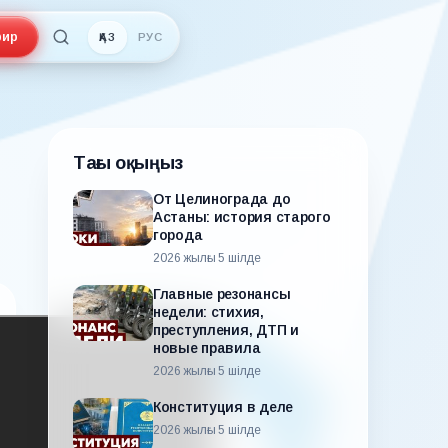
ир
ҚАЗ
РУС
Тағы оқыңыз
От Целинограда до
Астаны: история старого
города
2026 жылғы 5 шілде
Главные резонансы
недели: стихия,
преступления, ДТП и
новые правила
2026 жылғы 5 шілде
Конституция в деле
2026 жылғы 5 шілде