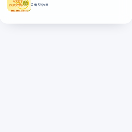
2 күн бұрын