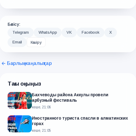
Бөлісу:
Telegram
WhatsApp
VK
Facebook
X
Email
Көшіру
← Барлық жаңалықтар
Тағы оқыңыз
Бахчеводы района Аккулы провели
арбузный фестиваль
кеше, 21:06
Иностранного туриста спасли в алматинских
горах
кеше, 21:05