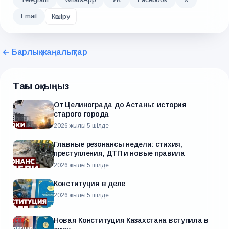
Email
Көшіру
← Барлық жаңалықтар
Тағы оқыңыз
От Целинограда до Астаны: история
старого города
2026 жылғы 5 шілде
Главные резонансы недели: стихия,
преступления, ДТП и новые правила
2026 жылғы 5 шілде
Конституция в деле
2026 жылғы 5 шілде
Новая Конституция Казахстана вступила в