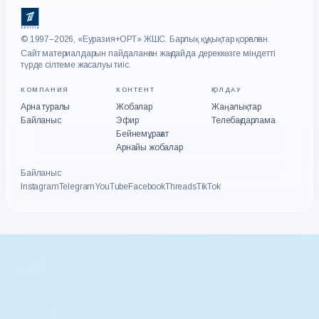
© 1997–2026, «Еуразия+ОРТ» ЖШС. Барлық құқықтар қорғалған.
Сайт материалдарын пайдаланған жағдайда дереккөзге міндетті
түрде сілтеме жасалуы тиіс.
КОМПАНИЯ
КОНТЕНТ
ҚОЛДАУ
Арна туралы
Жобалар
Жаңалықтар
Байланыс
Эфир
Телебағдарлама
Бейнемұрағат
Арнайы жобалар
Байланыс
Instagram
Telegram
YouTube
Facebook
Threads
TikTok