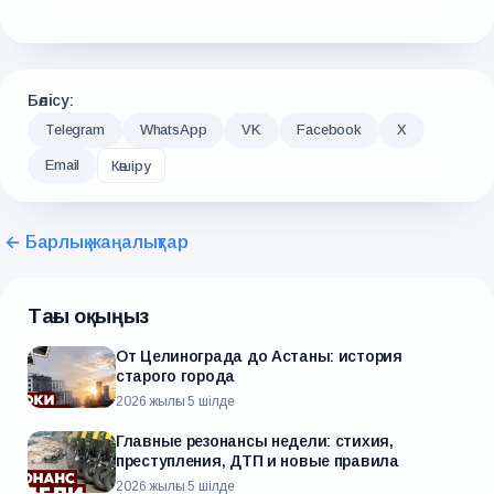
Бөлісу:
Telegram
WhatsApp
VK
Facebook
X
Email
Көшіру
← Барлық жаңалықтар
Тағы оқыңыз
От Целинограда до Астаны: история
старого города
2026 жылғы 5 шілде
Главные резонансы недели: стихия,
преступления, ДТП и новые правила
2026 жылғы 5 шілде