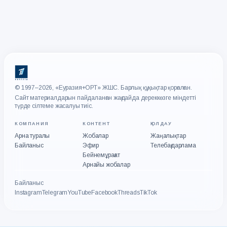
© 1997–2026, «Еуразия+ОРТ» ЖШС. Барлық құқықтар қорғалған.
Сайт материалдарын пайдаланған жағдайда дереккөзге міндетті
түрде сілтеме жасалуы тиіс.
КОМПАНИЯ
КОНТЕНТ
ҚОЛДАУ
Арна туралы
Жобалар
Жаңалықтар
Байланыс
Эфир
Телебағдарлама
Бейнемұрағат
Арнайы жобалар
Байланыс
Instagram
Telegram
YouTube
Facebook
Threads
TikTok