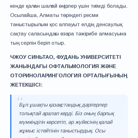
кенде қалған шалғай өңірлер үшін тиімді болады.
Осылайша, Алматы төріндегі ресми
таныстырылым қос алпауыт елдің денсаулық
сақтау саласындағы өзара тәжірибе алмасуына
тың серпін беріп отыр.
ЧЖОУ СИНЬТАО, ФУДАНЬ УНИВЕРСИТЕТІ
ЖАНЫНДАҒЫ ОФТАЛЬМОЛОГИЯ ЖӘНЕ
ОТОРИНОЛАРИНГОЛОГИЯ ОРТАЛЫҒЫНЫҢ
ЖЕТЕКШІСІ:
Бұл ұшақты қазақстандық дәрігерлер
толықтай аралап көрді. Біз оның барлық
мүмкіндігін көрсетіп, әр жүйесінің қалай
жұмыс істейтінін таныстырдық. Осы