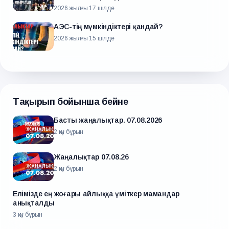
2026 жылғы 17 шілде
АЭС-тің мүмкіндіктері қандай?
2026 жылғы 15 шілде
Тақырып бойынша бейне
Басты жаңалықтар. 07.08.2026
2 күн бұрын
Жаңалықтар 07.08.26
2 күн бұрын
Елімізде ең жоғары айлыққа үміткер мамандар
анықталды
3 күн бұрын