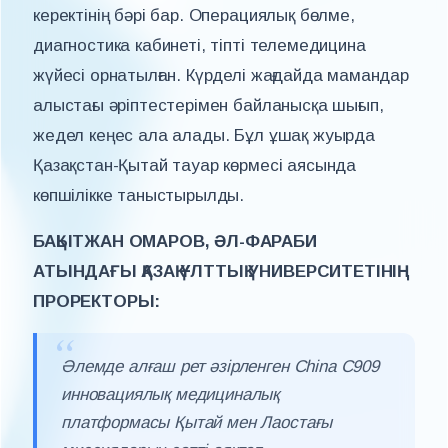
керектінің бәрі бар. Операциялық бөлме,
диагностика кабинеті, тіпті телемедицина
жүйесі орнатылған. Күрделі жағдайда мамандар
алыстағы әріптестерімен байланысқа шығып,
жедел кеңес ала алады. Бұл ұшақ жуырда
Қазақстан-Қытай тауар көрмесі аясында
көпшілікке таныстырылды.
БАҚЫТЖАН ОМАРОВ, ӘЛ-ФАРАБИ
АТЫНДАҒЫ ҚАЗАҚ ҰЛТТЫҚ УНИВЕРСИТЕТІНІҢ
ПРОРЕКТОРЫ:
Әлемде алғаш рет әзірленген China C909
инновациялық медициналық
платформасы Қытай мен Лаостағы