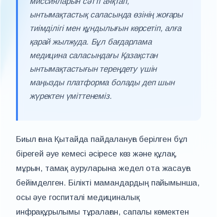
миссияларын сәтті аяқтап,
ынтымақтастық саласында өзінің жоғары
тиімділігі мен құндылығын көрсетіп, алға
қарай жылжуда. Бұл бағдарлама
медицина саласындағы Қазақстан
ынтымақтастығын тереңдету үшін
маңызды платформа болады деп шын
жүректен үміттенеміз.
Биыл ғана Қытайда пайдалануға берілген бұл
бірегей әуе кемесі әсіресе көз және құлақ,
мұрын, тамақ ауруларына жедел ота жасауға
бейімделген. Білікті мамандардың пайымынша,
осы әуе госпиталі медициналық
инфрақұрылымы тұралаған, сапалы көмектен