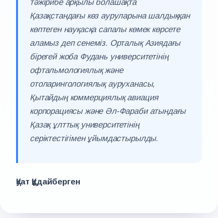
тәжірибе арқылы болашақта
Қазақстандағы көз ауруларына шалдыққан
көптеген науқасқа сапалы көмек көрсете
аламыз деп сенеміз. Орталық Азиядағы
бірегей жоба Фудань университетінің
офтальмологиялық және
отоларингологиялық ауруханасы,
Қытайдың коммерциялық авиация
корпорациясы және Әл-Фараби атындағы
Қазақ ұлттық университетінің
серіктестігімен ұйымдастырылды.
Қуат Құдайберген