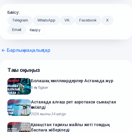
Бөлісу:
Telegram
WhatsApp
VK
Facebook
X
Email
Көшіру
← Барлық жаңалықтар
Тағы оқыңыз
Болашақ миллиардерлер Астанада жүр
6 күн бұрын
Астанада алғаш рет аэротакси сынақтан
өткізілді
2026 жылғы 24 шілде
Қазақстан тарихы жайлы жеті томдық
баспаға жіберіледі