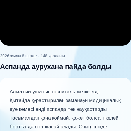
2026 жылғы 8 шілде
· 148 қаралым
Аспанда аурухана пайда болды
Алматыға ұшатын госпиталь жеткізілді.
Қытайда құрастырылған заманауи медициналық
әуе кемесі енді аспанда тек науқастарды
тасымалдап қана қоймай, қажет болса тікелей
бортта да ота жасай алады. Оның ішінде