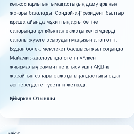
көпжоспарлы ынтымақтастықтың даму қарқынын
жоғары бағалады. Сондай-ақ Президент былтыр
қараша айында мұхиттың арғы бетіне
сапарында қол қойылған екіжақты келісімдерді
сапалы жүзеге асырудың маңызын атап өтті.
Бұдан бөлек, мемлекет басшысы жыл соңында
Майами жағалауында өтетін «Үлкен
жиырмалық» саммитіне қатысу үшін АҚШ-қа
жасайтын сапары екіжақты ықпалдастықты одан
әрі тереңдете түсетінін жеткізді.
Қайыркен Отыншы
Бөлісу: