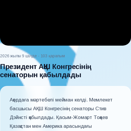
2026 жылғы 9 шілде
· 103 қаралым
Президент АҚШ Конгресінің
сенаторын қабылдады
Ақордаға мәртебелі мейман келді. Мемлекет
басшысы АҚШ Конгресінің сенаторы Стив
Дэйнсті қабылдады. Қасым-Жомарт Тоқаев
Қазақстан мен Америка арасындағы