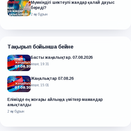
Мүмкіндігі шектеулі жандар қалай дауыс
береді?
2 күн бұрын
Тақырып бойынша бейне
Басты жаңалықтар. 07.08.2026
кеше, 19:31
Жаңалықтар 07.08.26
кеше, 15:01
Елімізде ең жоғары айлыққа үміткер мамандар
анықталды
2 күн бұрын