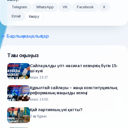
Telegram
WhatsApp
VK
Facebook
X
Email
Көшіру
← Барлық жаңалықтар
Тағы оқыңыз
Сайлауалды үгіт-насихат кезеңінің бүгін 15-
ші күні
кеше, 19:27
Құрылтай сайлауы – жаңа конституциялық
реформаның маңызды кезеңі
кеше, 14:50
Қай партияның үні қатты?
2 күн бұрын