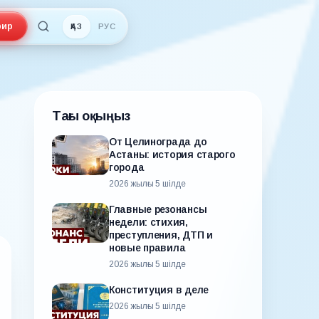
ир
ҚАЗ
РУС
Тағы оқыңыз
От Целинограда до
Астаны: история старого
города
2026 жылғы 5 шілде
Главные резонансы
недели: стихия,
преступления, ДТП и
новые правила
2026 жылғы 5 шілде
Конституция в деле
2026 жылғы 5 шілде