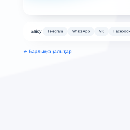
Бөлісу:
Telegram
WhatsApp
VK
Faceboo
← Барлық жаңалықтар