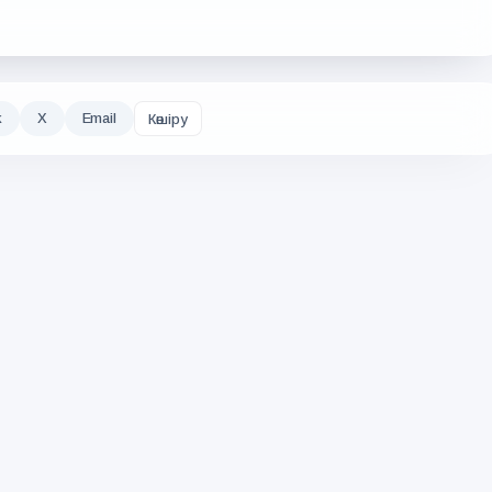
k
X
Email
Көшіру