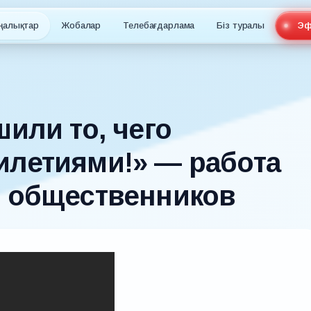
ңалықтар
Жобалар
Телебағдарлама
Біз туралы
Эф
шили то, чего
илетиями!» — работа
и общественников