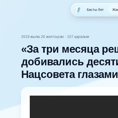
Басты бет
Жа
2019 жылғы 20 желтоқсан
· 107 қаралым
«За три месяца ре
добивались десят
Нацсовета глазам