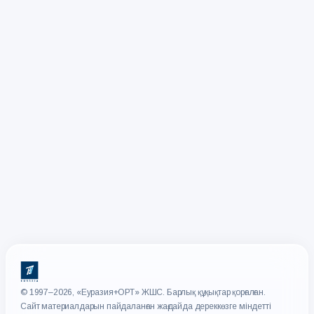
© 1997–2026, «Еуразия+ОРТ» ЖШС. Барлық құқықтар қорғалған.
Сайт материалдарын пайдаланған жағдайда дереккөзге міндетті