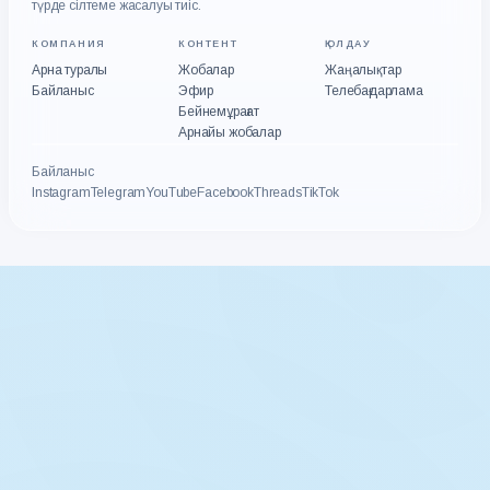
түрде сілтеме жасалуы тиіс.
КОМПАНИЯ
КОНТЕНТ
ҚОЛДАУ
Арна туралы
Жобалар
Жаңалықтар
Байланыс
Эфир
Телебағдарлама
Бейнемұрағат
Арнайы жобалар
Байланыс
Instagram
Telegram
YouTube
Facebook
Threads
TikTok