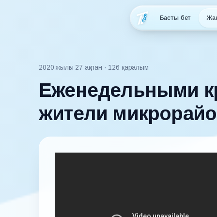
Басты бет
Жа
2020 жылғы 27 ақпан
· 126 қаралым
Еженедельными к
жители микрорайо