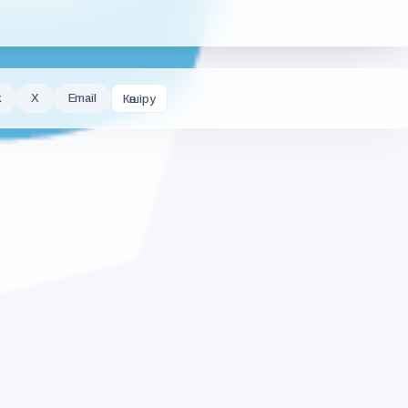
k
X
Email
Көшіру