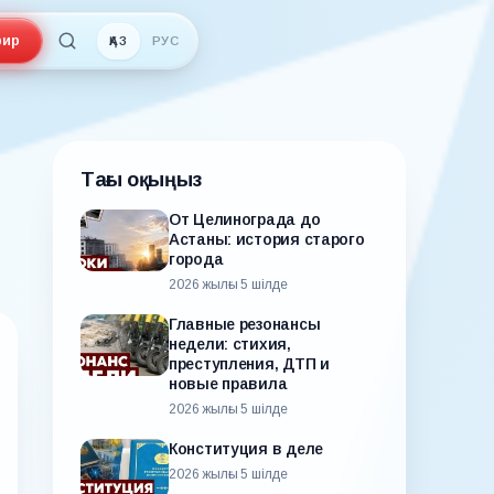
ир
ҚАЗ
РУС
Тағы оқыңыз
От Целинограда до
Астаны: история старого
города
2026 жылғы 5 шілде
Главные резонансы
недели: стихия,
преступления, ДТП и
новые правила
2026 жылғы 5 шілде
Конституция в деле
2026 жылғы 5 шілде