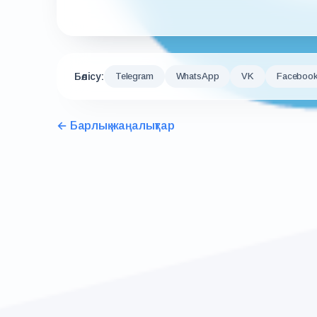
Бөлісу:
Telegram
WhatsApp
VK
Faceboo
← Барлық жаңалықтар