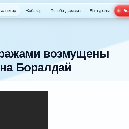
ңалықтар
Жобалар
Телебағдарлама
Біз туралы
Эф
ражами возмущены
на Боралдай