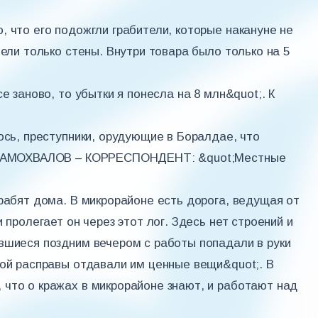
, что его подожгли грабители, которые накануне не
лели только стены. Внутри товара было только на 5
е заново, то убытки я понесла на 8 млн&quot;. К
ось, преступники, орудующие в Боралдае, что
ЬЯ САМОХВАЛОВ – КОРРЕСПОНДЕНТ: &quot;Местные
грабят дома. В микрорайоне есть дорога, ведущая от
 пролегает он через этот лог. Здесь нет строений и
вшиеся поздним вечером с работы попадали в руки
кой расправы отдавали им ценные вещи&quot;. В
что о кражах в микрорайоне знают, и работают над