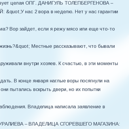
ствует целая ОПГ. ДАНИГУЛЬ ТОЛЕПБЕРГЕНОВА –
uot;У нас 2 вора в неделю. Нет у нас гарантии
ма? Вор зайдет, если я режу мясо или еще что-то
 жизнь?&quot; Местные рассказывают, что бывали
аруживали внутри хозяев. К счастью, в эти моменты
дать. В конце января наглые воры посягнули на
они пытались вскрыть двери, но их попытки
наблюдения. Владелица написала заявление в
Л НУРАЛИЕВА – ВЛАДЕЛИЦА СГОРЕВШЕГО МАГАЗИНА: