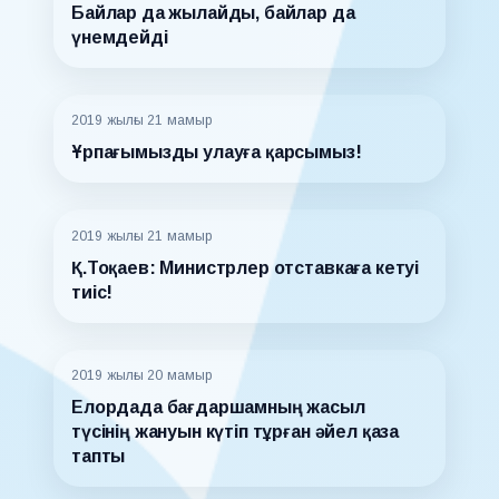
Байлар да жылайды, байлар да
үнемдейді
2019 жылғы 21 мамыр
Ұрпағымызды улауға қарсымыз!
2019 жылғы 21 мамыр
Қ.Тоқаев: Министрлер отставкаға кетуі
тиіс!
2019 жылғы 20 мамыр
Елордада бағдаршамның жасыл
түсінің жануын күтіп тұрған әйел қаза
тапты