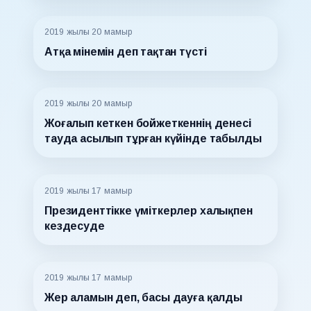
2019 жылғы 20 мамыр
Атқа мінемін деп тақтан түсті
2019 жылғы 20 мамыр
Жоғалып кеткен бойжеткеннің денесі
тауда асылып тұрған күйінде табылды
2019 жылғы 17 мамыр
Президенттікке үміткерлер халықпен
кездесуде
2019 жылғы 17 мамыр
Жер аламын деп, басы дауға қалды