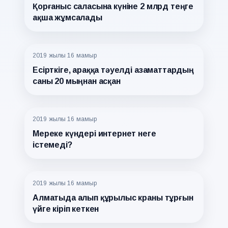
Қорғаныс саласына күніне 2 млрд теңге
ақша жұмсалады
2019 жылғы 16 мамыр
Есірткіге, араққа тәуелді азаматтардың
саны 20 мыңнан асқан
2019 жылғы 16 мамыр
Мереке күндері интернет неге
істемеді?
2019 жылғы 16 мамыр
Алматыда алып құрылыс краны тұрғын
үйге кіріп кеткен