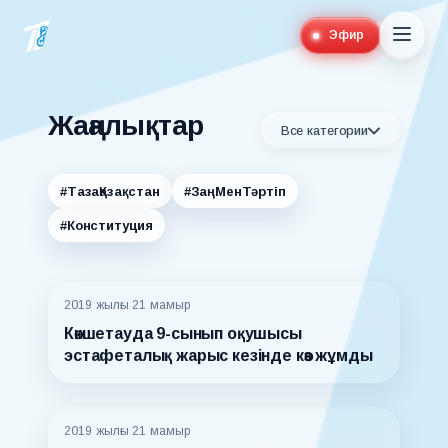
Эфир
Жаңалықтар
Все категории
#ТазаҚазақстан
#ЗаңМенТәртіп
#Конституция
2019 жылғы 21 мамыр
Көкшетауда 9-сынып оқушысы
эстафеталық жарыс кезінде көз жұмды
2019 жылғы 21 мамыр