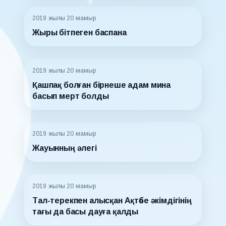
2019 жылғы 20 мамыр
Жыры бітпеген баспана
2019 жылғы 20 мамыр
Қашпақ болған бірнеше адам мина
басып мерт болды
2019 жылғы 20 мамыр
Жауынның әлегі
2019 жылғы 20 мамыр
Тал-терекпен алысқан Ақтөбе әкімдігінің
тағы да басы дауға қалды