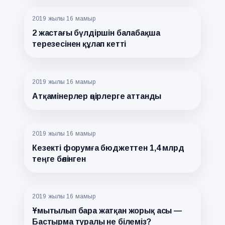
2019 жылғы 16 мамыр
2 жастағы бүлдіршін балабақша
терезесінен құлап кетті
2019 жылғы 16 мамыр
Атқамінерлер өңірлерге аттанды
2019 жылғы 16 мамыр
Кезекті форумға бюджеттен 1,4 млрд
теңге бөлінген
2019 жылғы 16 мамыр
Ұмытылып бара жатқан жорық асы —
Бастырма туралы не білеміз?