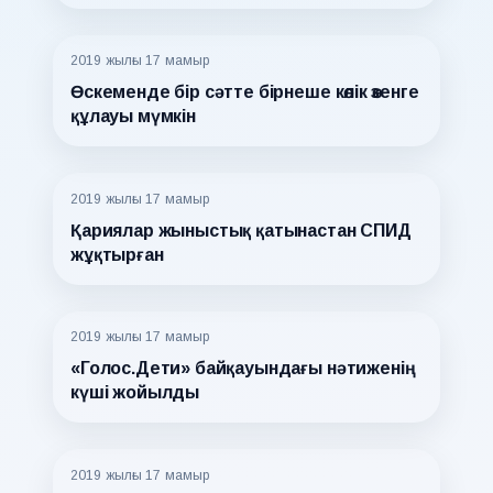
2019 жылғы 17 мамыр
Өскеменде бір сәтте бірнеше көлік өзенге
құлауы мүмкін
2019 жылғы 17 мамыр
Қариялар жыныстық қатынастан СПИД
жұқтырған
2019 жылғы 17 мамыр
«Голос.Дети» байқауындағы нәтиженің
күші жойылды
2019 жылғы 17 мамыр