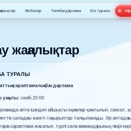
ңалықтар
Жобалар
Телебағдарлама
Біз туралы
Эф
у жаңалықтар
А ТУРАЛЫ
раттық-сараптамалық бағдарлама
 уақыты:
сенбі 20:00
рламада апта ішіндегі айшықты оқиғалар қамтылып, саясат, қ
меттік саладағы өзекті тақырыптар талқыланады. Әр аптада
арға сараптама жасалып, түрлі сала мамандарының пікірі кө