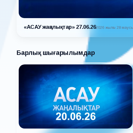
«АСАУ жаңалықтар» 27.06.26
2026 жылғы 28 маус
Барлық шығарылымдар