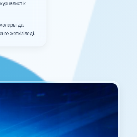
журналистік
амалары да
ге жеткізіледі.