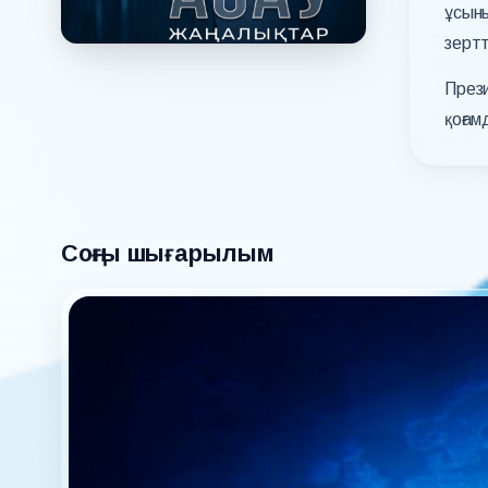
ұсын
зерт
През
қоғам
Соңғы шығарылым