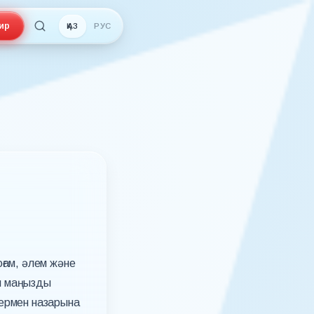
ир
ҚАЗ
РУС
оғам, әлем және
ғы маңызды
рермен назарына