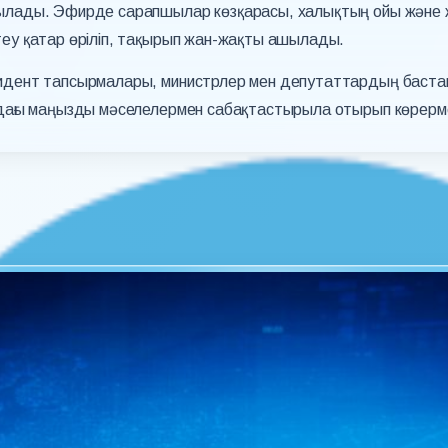
ылады. Эфирде сарапшылар көзқарасы, халықтың ойы және 
теу қатар өріліп, тақырып жан-жақты ашылады.
идент тапсырмалары, министрлер мен депутаттардың баст
дағы маңызды мәселелермен сабақтастырыла отырып көрермен