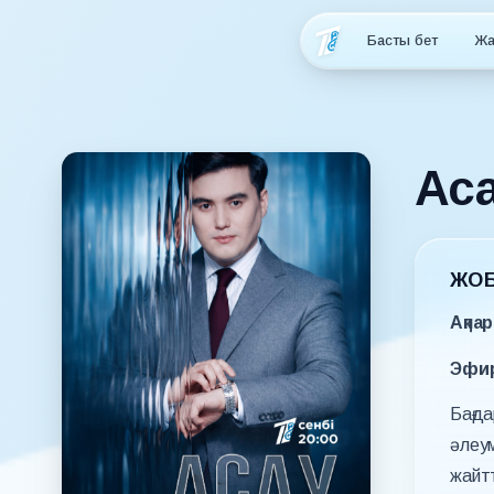
Басты бет
Жа
Аса
ЖОБ
Ақпа
Эфир
Бағда
әлеу
жайтт