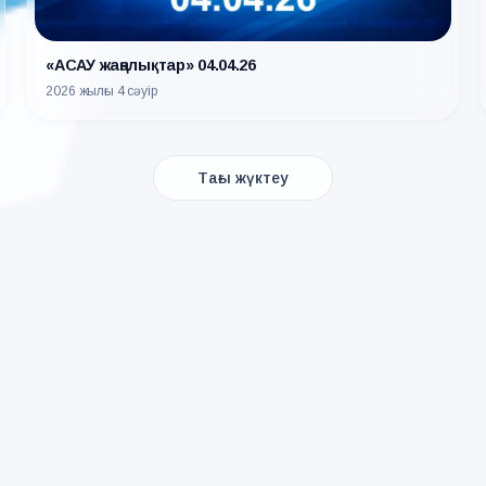
«АСАУ жаңалықтар» 04.04.26
2026 жылғы 4 сәуір
Тағы жүктеу