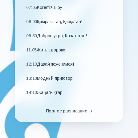
07:05
Köremiz-шоу
08:00
Қайырлы таң, Қазақстан!
09:30
Доброе утро, Казахстан!
11:05
Жить здорово!
12:10
Давай поженимся!
13:10
Модный приговор
14:10
Жаңалықтар
14:25
Новости
Полное расписание →
Премьера. Особенное лето.
14:30
Многосерийный фильм