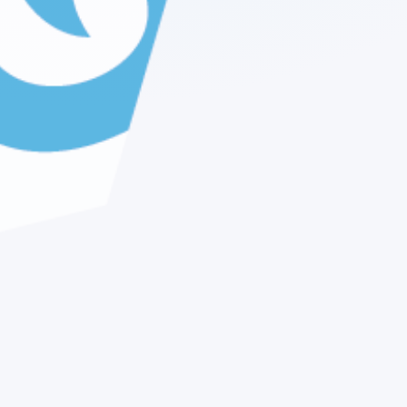
18:30
Басты жаңалықтар
19:00
Köremiz-шоу
20:00
Главные новости
20:35
Аутсайдер. Многосерийный фильм
01:35
Главные новости
Господа офицеры. Многосерийный
02:25
фильм
03:20
Басты жаңалықтар
03:45
П@утina
04:25
Алкион. Многосерийный фильм