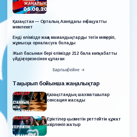
Қазақстан — Орталық Азиядағы ең бақуатты
мемлекет
Енді елімізде жаңа мамандықтарды тегін меңгеріп,
жұмысқа орналасуға болады
Жыл басынан бері елімізде 212 бала көпқабатты
үйдің терезесінен құлаған
Барлық бейне →
Тақырып бойынша жаңалықтар
Қазақстандық шахматшылар
сенсация жасады
Еріктілер қызметін реттейтін құжат
әзірленіп жатыр