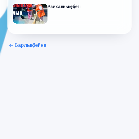
Райханның еңбегі
← Барлық бейне