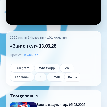
2026 жылғы 14 маусым
· 101 қаралым
«Заң мен ел» 13.06.26
Проект:
Заң мен ел
Telegram
WhatsApp
VK
Facebook
X
Email
Көшіру
Тағы қараңыз
Басты жаңалықтар. 05.08.2026