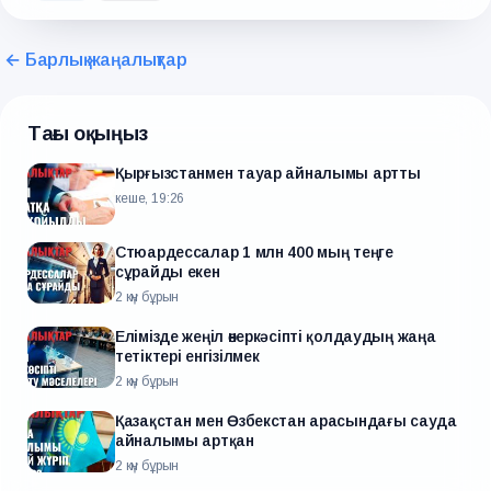
← Барлық жаңалықтар
Тағы оқыңыз
Қырғызстанмен тауар айналымы артты
кеше, 19:26
Стюардессалар 1 млн 400 мың теңге
сұрайды екен
2 күн бұрын
Елімізде жеңіл өнеркәсіпті қолдаудың жаңа
тетіктері енгізілмек
2 күн бұрын
Қазақстан мен Өзбекстан арасындағы сауда
айналымы артқан
2 күн бұрын