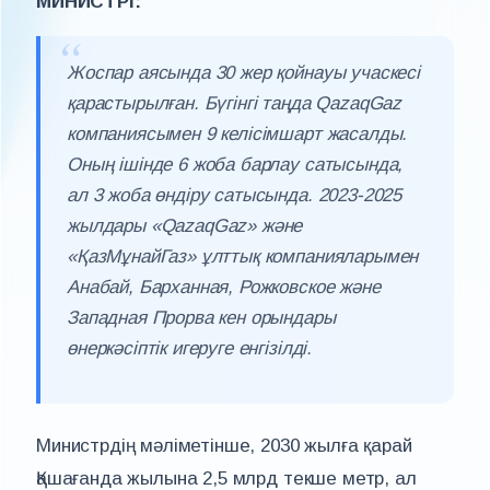
МИНИСТРІ:
Жоспар аясында 30 жер қойнауы учаскесі
қарастырылған. Бүгінгі таңда QazaqGaz
компаниясымен 9 келісімшарт жасалды.
Оның ішінде 6 жоба барлау сатысында,
ал 3 жоба өндіру сатысында. 2023-2025
жылдары «QazaqGaz» және
«ҚазМұнайГаз» ұлттық компанияларымен
Анабай, Барханная, Рожковское және
Западная Прорва кен орындары
өнеркәсіптік игеруге енгізілді.
Министрдің мәліметінше, 2030 жылға қарай
Қашағанда жылына 2,5 млрд текше метр, ал