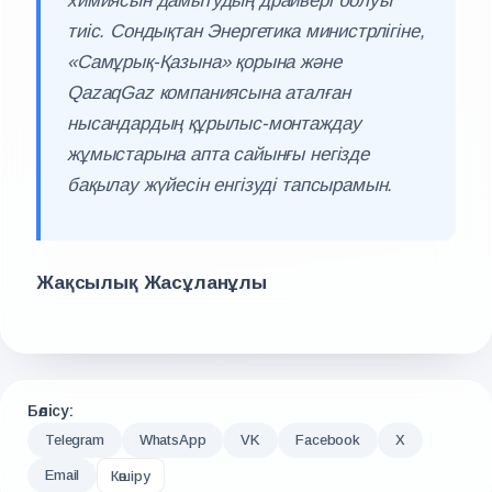
химиясын дамытудың драйвері болуы
тиіс. Сондықтан Энергетика министрлігіне,
«Самұрық-Қазына» қорына және
QazaqGaz компаниясына аталған
нысандардың құрылыс-монтаждау
жұмыстарына апта сайынғы негізде
бақылау жүйесін енгізуді тапсырамын.
Жақсылық Жасұланұлы
Бөлісу:
Telegram
WhatsApp
VK
Facebook
X
Email
Көшіру