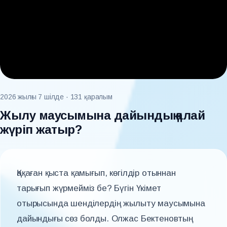
2026 жылғы 7 шілде
· 131 қаралым
Жылу маусымына дайындық қалай
жүріп жатыр?
Қақаған қыста қамығып, көгілдір отыннан
тарығып жүрмейміз бе? Бүгін Үкімет
отырысында шенділердің жылыту маусымына
дайындығы сөз болды. Олжас Бектеновтың