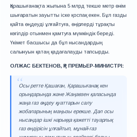
Қарашығанақта жылына 5 млрд текше метр өнім
шығаратын зауытты іске қоспақ екен. Бұл газды
қайта өңдеуді ұлғайтуға, өңірлерді тұрақты
көгілдір отынмен қамтуға мүмкіндік береді.
Үкімет басшысы да бұл нысандардың
салынуын қатаң қадағалауды тапсырды.
ОЛЖАС БЕКТЕНОВ, ҚР ПРЕМЬЕР-МИНИСТРІ:
Осы ретте Қашаған, Қарашығанақ кен
орындарында және Жаңаөзен қаласында
жаңа газ өңдеу қуаттарын салу
жобаларының маңызы ерекше. Дәл осы
нысандар ішкі нарыққа қажетті тауарлық
газ өндірісін ұлғайтып, мұнай-газ