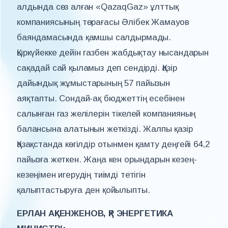
алдында сөз алған «QazaqGaz» ұлттық
компаниясының төрағасы Әлібек Жамауов
баяндамасында қамшы салдырмады.
Қыркүйекке дейін газбен жабдықтау нысандарын
сақадай сай қыламыз деп сендірді. Қазір
дайындық жұмыстарының 57 пайызын
аяқтапты. Сондай-ақ бюджеттің есебінен
салынған газ желілерін тікелей компанияның
балансына алатынын жеткізді. Жалпы қазір
Қазақстанда көгілдір отынмен қамту деңгейі 64,2
пайызға жеткен. Жаңа кен орындарын кезең-
кезеңімен игерудің тиімді тетігін
қалыптастыруға ден қойылыпты.
ЕРЛАН АҚКЕНЖЕНОВ, ҚР ЭНЕРГЕТИКА