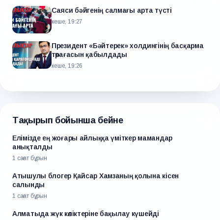
Саяси бәйгенің салмағы арта түсті
кеше, 19:27
Президент «Бәйтерек» холдингінің басқарма
төрағасын қабылдады
кеше, 19:26
Тақырып бойынша бейне
Елімізде ең жоғары айлыққа үміткер мамандар
анықталды
1 сағат бұрын
Атышулы блогер Қайсар Хамзаның қолына кісен
салынды
1 сағат бұрын
Алматыда жүк көліктеріне бақылау күшейді