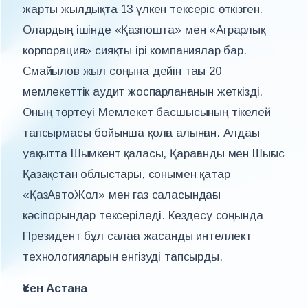
жарты жылдықта 13 үлкен тексеріс өткізген.
Олардың ішінде «Қазпошта» мен «Аграрлық
корпорация» сияқты ірі компаниялар бар.
Смайылов жыл соңына дейін тағы 20
мемлекеттік аудит жоспарланғанын жеткізді.
Оның төртеуі Мемлекет басшысының тікелей
тапсырмасы бойынша қолға алынған. Алдағы
уақытта Шымкент қаласы, Қарағанды мен Шығыс
Қазақстан облыстары, сонымен қатар
«ҚазАвтоЖол» мен газ саласындағы
кәсіпорындар тексеріледі. Кездесу соңында
Президент бұл салаға жасанды интеллект
технологияларын енгізуді тапсырды.
Үсен Астана