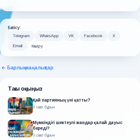
Бөлісу:
Telegram
WhatsApp
VK
Facebook
X
Email
Көшіру
← Барлық жаңалықтар
Тағы оқыңыз
Қай партияның үні қатты?
3 сағат бұрын
Мүмкіндігі шектеулі жандар қалай дауыс
береді?
3 сағат бұрын