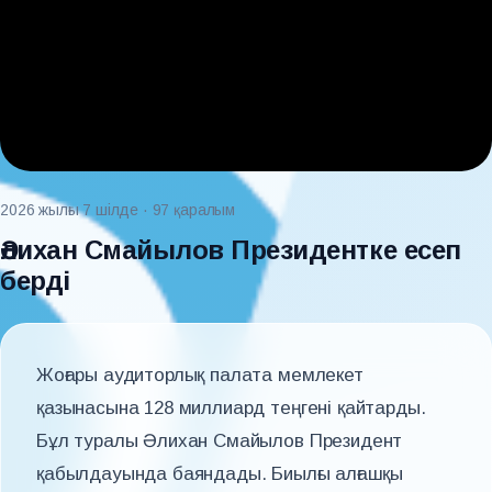
2026 жылғы 7 шілде
· 97 қаралым
Әлихан Смайылов Президентке есеп
берді
Жоғары аудиторлық палата мемлекет
қазынасына 128 миллиард теңгені қайтарды.
Бұл туралы Әлихан Смайылов Президент
қабылдауында баяндады. Биылғы алғашқы