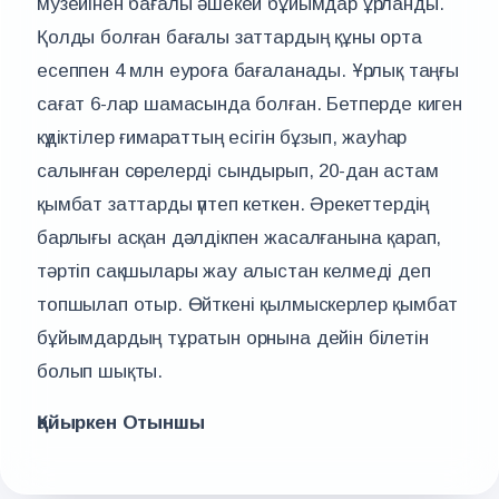
музейінен бағалы әшекей бұйымдар ұрланды.
Қолды болған бағалы заттардың құны орта
есеппен 4 млн еуроға бағаланады. Ұрлық таңғы
сағат 6-лар шамасында болған. Бетперде киген
күдіктілер ғимараттың есігін бұзып, жауһар
салынған сөрелерді сындырып, 20-дан астам
қымбат заттарды үптеп кеткен. Әрекеттердің
барлығы асқан дәлдікпен жасалғанына қарап,
тәртіп сақшылары жау алыстан келмеді деп
топшылап отыр. Өйткені қылмыскерлер қымбат
бұйымдардың тұратын орнына дейін білетін
болып шықты.
Қайыркен Отыншы