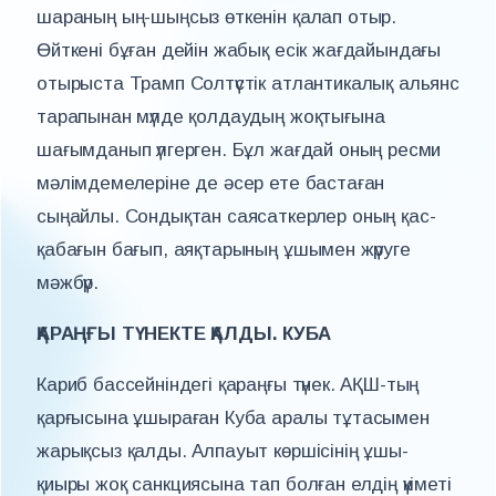
шараның ың-шыңсыз өткенін қалап отыр.
Өйткені бұған дейін жабық есік жағдайындағы
отырыста Трамп Солтүстік атлантикалық альянс
тарапынан мүлде қолдаудың жоқтығына
шағымданып үлгерген. Бұл жағдай оның ресми
мәлімдемелеріне де әсер ете бастаған
сыңайлы. Сондықтан саясаткерлер оның қас-
қабағын бағып, аяқтарының ұшымен жүруге
мәжбүр.
ҚАРАҢҒЫ ТҮНЕКТЕ ҚАЛДЫ. КУБА
Кариб бассейніндегі қараңғы түнек. АҚШ-тың
қарғысына ұшыраған Куба аралы тұтасымен
жарықсыз қалды. Алпауыт көршісінің ұшы-
қиыры жоқ санкциясына тап болған елдің үкіметі