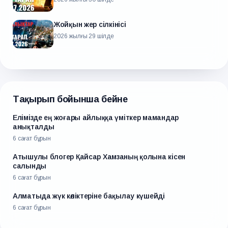
Жойқын жер сілкінісі
2026 жылғы 29 шілде
Тақырып бойынша бейне
Елімізде ең жоғары айлыққа үміткер мамандар
анықталды
6 сағат бұрын
Атышулы блогер Қайсар Хамзаның қолына кісен
салынды
6 сағат бұрын
Алматыда жүк көліктеріне бақылау күшейді
6 сағат бұрын