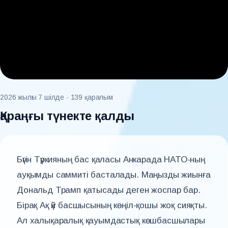
2026 жылғы 7 шілде
· 139 қаралым
Қараңғы түнекте қалды
Бүгін Түркияның бас қаласы Анкарада НАТО-ның
ауқымды саммиті басталады. Маңызды жиынға
Дональд Трамп қатысады деген жоспар бар.
Бірақ Ақ үй басшысының көңіл-қошы жоқ сияқты.
Ал халықаралық қауымдастық көшбасшылары