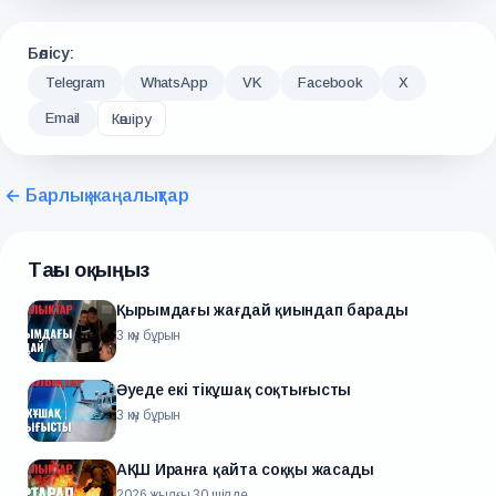
Бөлісу:
Telegram
WhatsApp
VK
Facebook
X
Email
Көшіру
← Барлық жаңалықтар
Тағы оқыңыз
Қырымдағы жағдай қиындап барады
3 күн бұрын
Әуеде екі тікұшақ соқтығысты
3 күн бұрын
АҚШ Иранға қайта соққы жасады
2026 жылғы 30 шілде