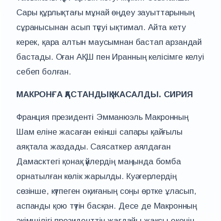
Сары құрлықтағы мұнай өңдеу зауыттарының
сұранысынан асып түсуі ықтимал. Айта кету
керек, қара алтын маусымнан бастап арзандай
бастады. Оған АҚШ пен Иранның келісімге келуі
себеп болған.
МАКРОНҒА ҚАСТАНДЫҚ ЖАСАЛДЫ. СИРИЯ
Франция президенті Эмманюэль Макронның
Шам еліне жасаған екінші сапары қайғылы
аяқтала жаздады. Саясаткер аялдаған
Дамасктегі қонақ үйлердің маңында бомба
орнатылған көлік жарылды. Куәгерлердің
сөзінше, күтпеген оқиғаның соңы өртке ұласып,
аспанды қою түтін басқан. Десе де Макронның
әкімшілігі президенттің жағдайы жақсы екенін,