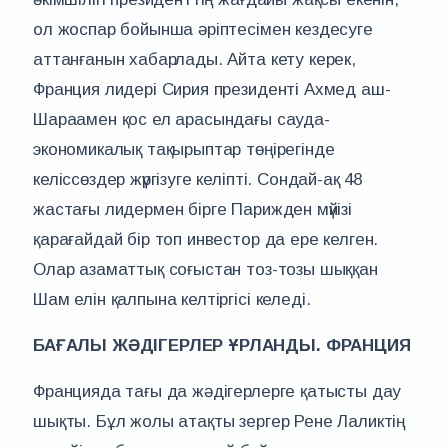
ол жоспар бойынша әріптесімен кездесуге
аттанғанын хабарлады. Айта кету керек,
Франция лидері Сирия президенті Ахмед аш-
Шараамен қос ел арасындағы сауда-
экономикалық тақырыптар төңірегінде
келіссөздер жүргізуге келіпті. Сондай-ақ 48
жастағы лидермен бірге Парижден мүйізі
қарағайдай бір топ инвестор да ере келген.
Олар азаматтық соғыстан тоз-тозы шыққан
Шам елін қалпына келтіргісі келеді.
БАҒАЛЫ ЖӘДІГЕРЛЕР ҰРЛАНДЫ. ФРАНЦИЯ
Францияда тағы да жәдігерлерге қатысты дау
шықты. Бұл жолы атақты зергер Рене Лаликтің