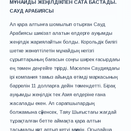
МҰНАЙДЫ ЖЕҢІЛДІКПЕН САТА БАСТАДЫ.
САУД АРАБИЯСЫ
Ал қара алтынға шомылып отырған Сауд
Арабиясы шикізат алатын елдерге ауқымды
жеңілдік жариялайтын болды. Корольдік билігі
шетке жөнелтілетін мұнайдың негізгі
сұрыптарының бағасын соңғы ширек ғасырдағы
ең төмен деңгейге түсірді. Мәселен Саудиядағы
ірі компания тамыз айында өтімді маркасының
баррелін 11 долларға дейін төмендетті. Бірақ
ауқымды жеңілдік тек Азия елдеріне ғана
жасалады екен. Ал сарапшылардың
болжамына сүйенсек, Таяу Шығыстағы жағдай
тұрақталған бетте аймақта қара алтын
тасымалы күрт артып кетуі мүмкін. Осылайша