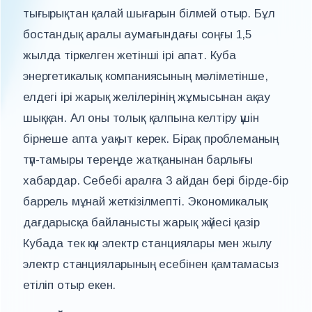
тығырықтан қалай шығарын білмей отыр. Бұл
бостандық аралы аумағындағы соңғы 1,5
жылда тіркелген жетінші ірі апат. Куба
энергетикалық компаниясының мәліметінше,
елдегі ірі жарық желілерінің жұмысынан ақау
шыққан. Ал оны толық қалпына келтіру үшін
бірнеше апта уақыт керек. Бірақ проблеманың
түп-тамыры тереңде жатқанынан барлығы
хабардар. Себебі аралға 3 айдан бері бірде-бір
баррель мұнай жеткізілмепті. Экономикалық
дағдарысқа байланысты жарық жүйесі қазір
Кубада тек күн электр станциялары мен жылу
электр станцияларының есебінен қамтамасыз
етіліп отыр екен.