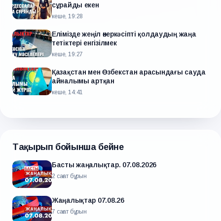
сұрайды екен
кеше, 19:28
Елімізде жеңіл өнеркәсіпті қолдаудың жаңа
тетіктері енгізілмек
кеше, 19:27
Қазақстан мен Өзбекстан арасындағы сауда
айналымы артқан
кеше, 14:41
Тақырып бойынша бейне
Басты жаңалықтар. 07.08.2026
2 сағат бұрын
Жаңалықтар 07.08.26
7 сағат бұрын