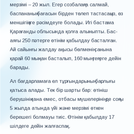
мерзімі – 20 жыл. Егер созбалаңға салмай,
баспананың бағасын бірден төлеп тастасаңыз, өз
меншігіңізге рәсімдеуге болады. Игі бастама
Қарағанды облысында қолға алыныпты. Бас-
аяғы 250 пәтерге өтінім қабылдау басталған.
Ай сайынғы жалдау ақысы бөлменің санына
қарай 60 мыңнан басталып, 160 мың теңгеге дейін
барады.
Ал бағдарламаға ел тұрғындарының барлығы
қатыса алады. Тек бір шарты бар: өтініш
берушінің ғана емес, отбасы мүшелерінің де соңғы
5 жылда атында үйі және мерзімі өткен
берешегі болмауы тиіс. Өтінім қабылдау 17
шілдеге дейін жалғаспақ.