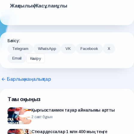
Жақсылық Жасұланұлы
Бөлісу:
Telegram
WhatsApp
VK
Facebook
X
Email
Көшіру
← Барлық жаңалықтар
Тағы оқыңыз
Қырғызстанмен тауар айналымы артты
2 сағат бұрын
Стюардессалар 1 млн 400 мың теңге