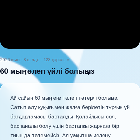
2026 жылғы 8 шілде
· 123 қаралым
60 мың төлеп үйлі болыңыз
Ай сайын 60 мың теңге төлеп пәтерлі болыңыз.
Сатып алу құқығымен жалға берілетін тұрғын үй
бағдарламасы басталды. Қолайлысы сол,
баспаналы болу үшін бастапқы жарнаға бір
тиын да төлемейсіз. Ал уақытша иелену