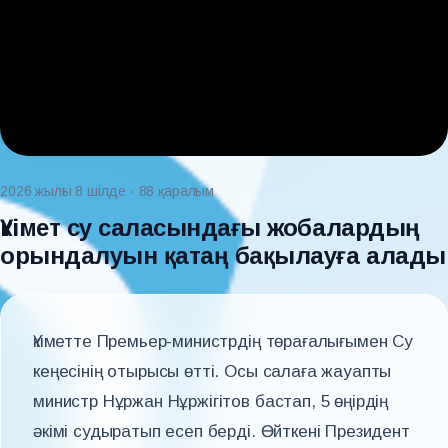
2026 жылғы 8 шілде
· 88 қаралым
Үкімет су саласындағы жобалардың
орындалуын қатаң бақылауға алады
Үкіметте Премьер-министрдің төрағалығымен Су
кеңесінің отырысы өтті. Осы салаға жауапты
министр Нұржан Нұржігітов бастап, 5 өңірдің
әкімі судыратып есеп берді. Өйткені Президент