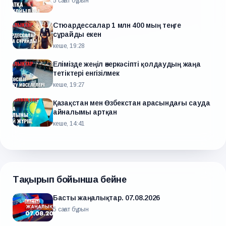
5 сағат бұрын
Стюардессалар 1 млн 400 мың теңге
сұрайды екен
кеше, 19:28
Елімізде жеңіл өнеркәсіпті қолдаудың жаңа
тетіктері енгізілмек
кеше, 19:27
Қазақстан мен Өзбекстан арасындағы сауда
айналымы артқан
кеше, 14:41
Тақырып бойынша бейне
Басты жаңалықтар. 07.08.2026
5 сағат бұрын