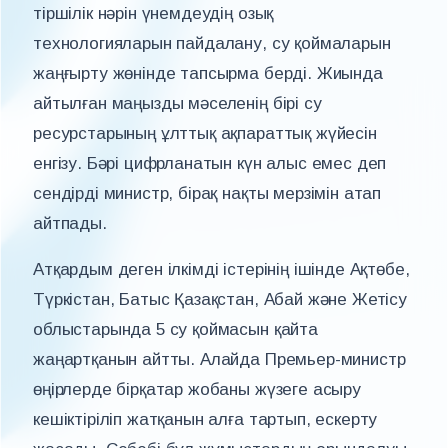
тіршілік нәрін үнемдеудің озық
технологияларын пайдалану, су қоймаларын
жаңғырту жөнінде тапсырма берді. Жиында
айтылған маңызды мәселенің бірі су
ресурстарының ұлттық ақпараттық жүйесін
енгізу. Бәрі цифрланатын күн алыс емес деп
сендірді министр, бірақ нақты мерзімін атап
айтпады.
Атқардым деген ілкімді істерінің ішінде Ақтөбе,
Түркістан, Батыс Қазақстан, Абай және Жетісу
облыстарында 5 су қоймасын қайта
жаңартқанын айтты. Алайда Премьер-министр
өңірлерде бірқатар жобаны жүзеге асыру
кешіктіріліп жатқанын алға тартып, ескерту