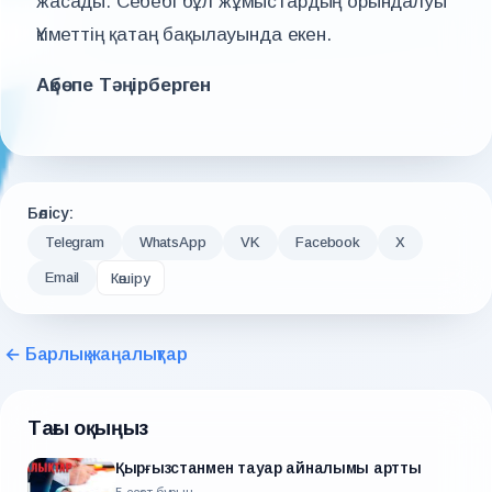
жасады. Себебі бұл жұмыстардың орындалуы
Үкіметтің қатаң бақылауында екен.
Ақбөпе Тәңірберген
Бөлісу:
Telegram
WhatsApp
VK
Facebook
X
Email
Көшіру
← Барлық жаңалықтар
Тағы оқыңыз
Қырғызстанмен тауар айналымы артты