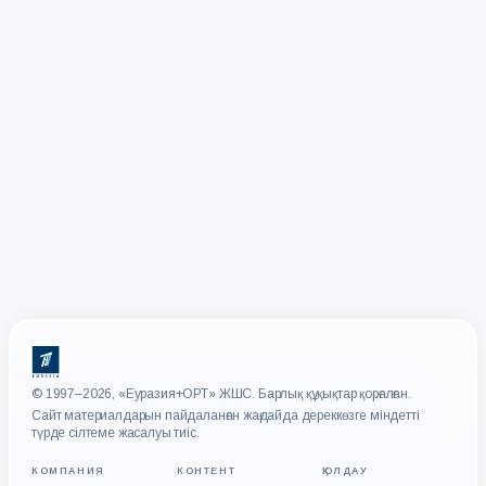
© 1997–2026, «Еуразия+ОРТ» ЖШС. Барлық құқықтар қорғалған.
Сайт материалдарын пайдаланған жағдайда дереккөзге міндетті
түрде сілтеме жасалуы тиіс.
КОМПАНИЯ
КОНТЕНТ
ҚОЛДАУ