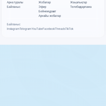
Арна туралы
Жобалар
Жаңалықтар
Байланыс
Эфир
Телебағдарлама
Бейнемұрағат
Арнайы жобалар
Байланыс
Instagram
Telegram
YouTube
Facebook
Threads
TikTok