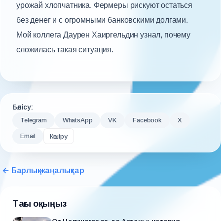
урожай хлопчатника. Фермеры рискуют остаться
без денег и с огромными банковскими долгами.
Мой коллега Даурен Хаиргельдин узнал, почему
сложилась такая ситуация.
Бөлісу:
Telegram
WhatsApp
VK
Facebook
X
Email
Көшіру
← Барлық жаңалықтар
Тағы оқыңыз