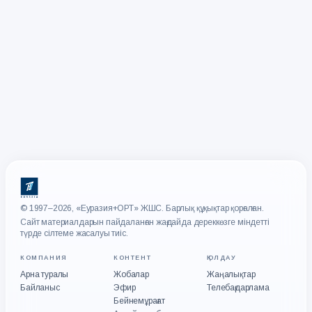
© 1997–2026, «Еуразия+ОРТ» ЖШС. Барлық құқықтар қорғалған.
Сайт материалдарын пайдаланған жағдайда дереккөзге міндетті
түрде сілтеме жасалуы тиіс.
КОМПАНИЯ
КОНТЕНТ
ҚОЛДАУ
Арна туралы
Жобалар
Жаңалықтар
Байланыс
Эфир
Телебағдарлама
Бейнемұрағат