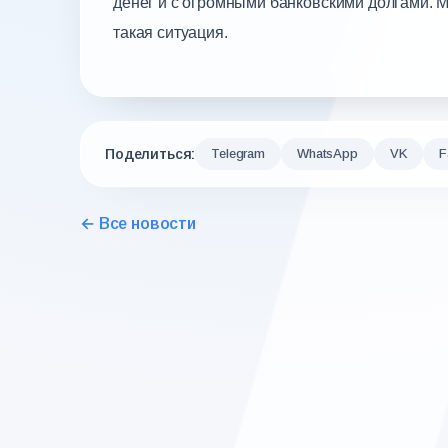
денег и с огромными банковскими долгами. 
такая ситуация.
Поделиться:
Telegram
WhatsApp
VK
F
← Все новости