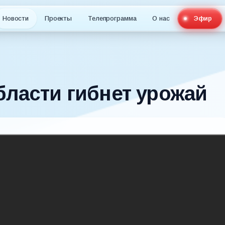
Новости
Проекты
Телепрограмма
О нас
Эфир
бласти гибнет урожай