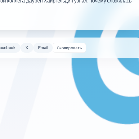
Мой коллега Даурен Хаиргельдин узнал, почему сложилась
acebook
X
Email
Скопировать