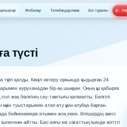
ңалықтар
Жобалар
Телебағдарлама
Біз туралы
Эф
а түсті
ға түсіп қалды. Көңіл көтеру орнында қыдырған 24
рымен ауруханадан бір-ақ шыққан. Оның үш қабырға
 сол жақ бөлігінің сау-тамтығы қалмапты. Белгілі
н күнін туыстарымен атап өту үшін клубқа барған.
анда бейнекамера атымен жоқ екен. Әлішердің әкесі
шпегенін айтты. Бас-аяғы екі сағаттың ішінде жігітті