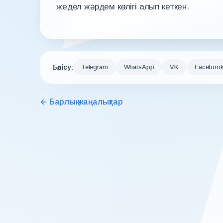
жедел жәрдем көлігі алып кеткен.
Бөлісу:
Telegram
WhatsApp
VK
Faceboo
← Барлық жаңалықтар