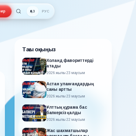
ир
ҚАЗ
РУС
Тағы оқыңыз
Холанд фавориттерді
атады
2026 жылғы 23 маусым
Астан уланғандардың
саны артты
2026 жылғы 23 маусым
Ұлттық құрама бас
бапкерсіз қалды
2026 жылғы 22 маусым
Жас шахматшылар