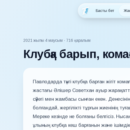
Басты бет
Жа
2021 жылғы 4 маусым
· 716 қаралым
Клубқа барып, комағ
Павлодарда түнгі клубқа барған жігіт кома
жастағы Әлішер Советхан ауыр жарақатта
сүйегі мен жамбасы сынған екен. Денесінің
болғандай, жергілікті тұрғын жиенінің туға
Мереке кезінде не болғаны белгісіз. Ныс
ұлының клубқа кеш барғанын және ішімдік і