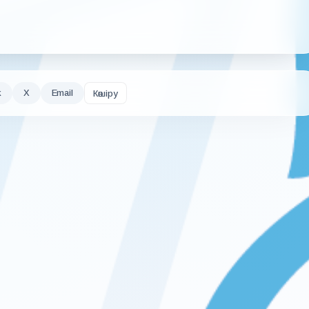
k
X
Email
Көшіру