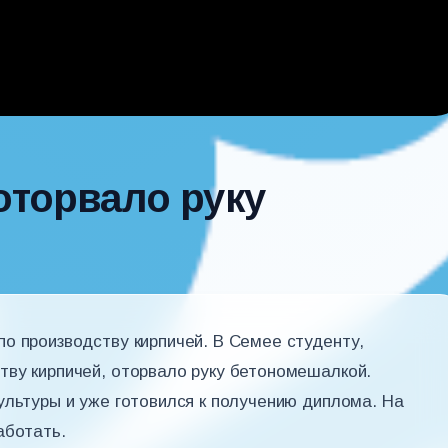
оторвало руку
о производству кирпичей. В Семее студенту,
тву кирпичей, оторвало руку бетономешалкой.
ультуры и уже готовился к получению диплома. На
аботать.