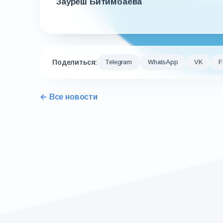
Зауреш Битимбаева
Поделиться:
Telegram
WhatsApp
VK
F
← Все новости