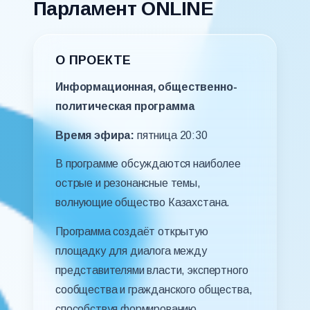
Парламент ONLINE
О ПРОЕКТЕ
Информационная, общественно-
политическая программа
Время эфира:
пятница 20:30
В программе обсуждаются наиболее
острые и резонансные темы,
волнующие общество Казахстана.
Программа создаёт открытую
площадку для диалога между
представителями власти, экспертного
сообщества и гражданского общества,
способствуя формированию