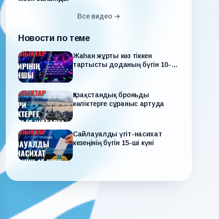
Все видео →
Новости по теме
Жаһан жұрты көз тіккен
тартысты доданың бүгін 10-
шы күні
Қазақстандық броньды
көліктерге сұраныс артуда
Сайлауалды үгіт-насихат
кезеңінің бүгін 15-ші күні