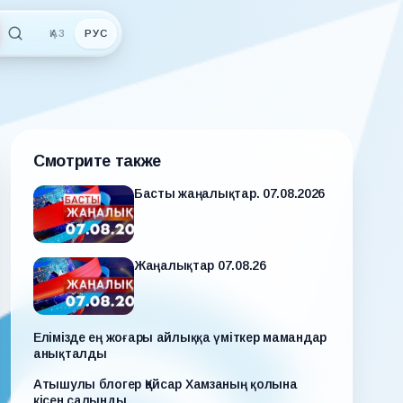
ҚАЗ
РУС
Смотрите также
Басты жаңалықтар. 07.08.2026
Жаңалықтар 07.08.26
Елімізде ең жоғары айлыққа үміткер мамандар
анықталды
Атышулы блогер Қайсар Хамзаның қолына
кісен салынды