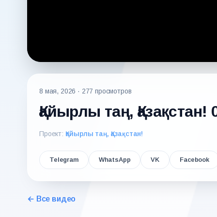
8 мая, 2026
· 277 просмотров
Қайырлы таң, Қазақстан! 
Проект:
Қайырлы таң, Қазақстан!
Telegram
WhatsApp
VK
Facebook
← Все видео