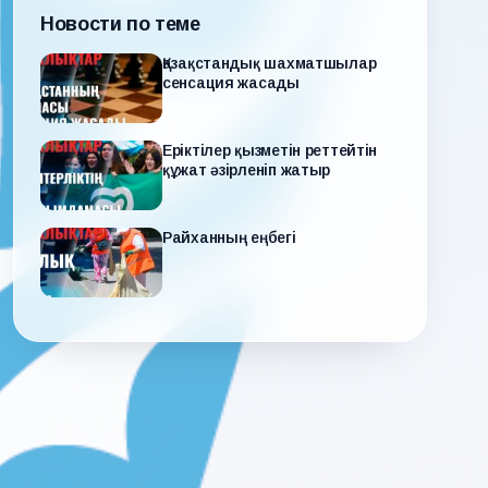
Новости по теме
Қазақстандық шахматшылар
сенсация жасады
Еріктілер қызметін реттейтін
құжат әзірленіп жатыр
Райханның еңбегі