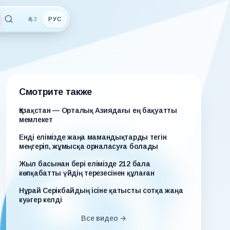
ҚАЗ
РУС
Смотрите также
Қазақстан — Орталық Азиядағы ең бақуатты
мемлекет
Енді елімізде жаңа мамандықтарды тегін
меңгеріп, жұмысқа орналасуға болады
Жыл басынан бері елімізде 212 бала
көпқабатты үйдің терезесінен құлаған
Нұрай Серікбайдың ісіне қатысты сотқа жаңа
куәгер келді
Все видео →