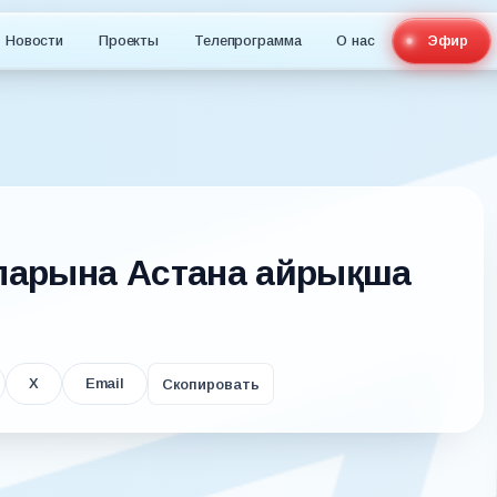
Новости
Проекты
Телепрограмма
О нас
Эфир
сапарына Астана айрықша
X
Email
Скопировать