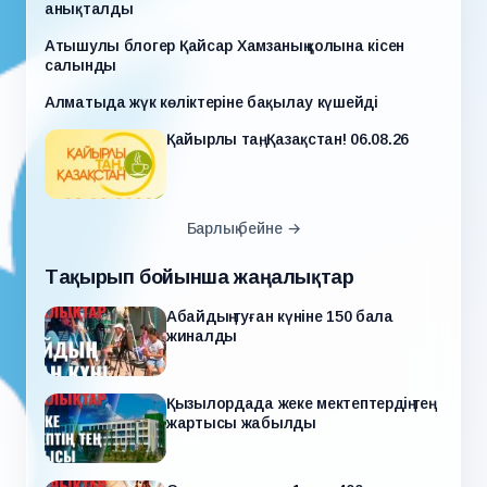
анықталды
Атышулы блогер Қайсар Хамзаның қолына кісен
салынды
Алматыда жүк көліктеріне бақылау күшейді
Қайырлы таң, Қазақстан! 06.08.26
Барлық бейне →
Тақырып бойынша жаңалықтар
Абайдың туған күніне 150 бала
жиналды
Қызылордада жеке мектептердің тең
жартысы жабылды