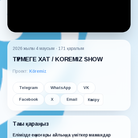
2026 жылғы 4 маусым
· 171 қаралым
ТҮРМЕГЕ ХАТ / KOREMIZ SHOW
Проект:
Köremiz
Telegram
WhatsApp
VK
Facebook
X
Email
Көшіру
Тағы қараңыз
Елімізде ең жоғары айлыққа үміткер мамандар