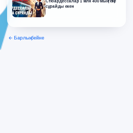
Стюардессалар 1 млн 400 мың теңге
сұрайды екен
← Барлық бейне