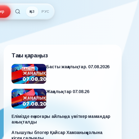
ир
ҚАЗ
РУС
Тағы қараңыз
Басты жаңалықтар. 07.08.2026
Жаңалықтар 07.08.26
Елімізде ең жоғары айлыққа үміткер мамандар
анықталды
Атышулы блогер Қайсар Хамзаның қолына
кісен салынды