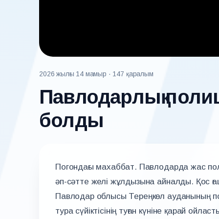
2026 жылғы 14 мамыр
· 147 қаралым
Павлодарлық поли
болды
Погондағы махаббат. Павлодарда жас пол
әп-сәтте желі жұлдызына айналды. Қос ғ
Павлодар облысы Тереңкөл ауданының пол
тура сүйіктісінің туған күніне қарай ойл