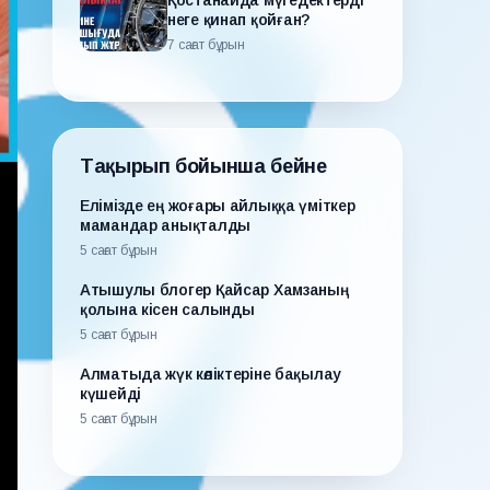
Қостанайда мүгедектерді
неге қинап қойған?
7 сағат бұрын
Тақырып бойынша бейне
Елімізде ең жоғары айлыққа үміткер
мамандар анықталды
5 сағат бұрын
Атышулы блогер Қайсар Хамзаның
қолына кісен салынды
5 сағат бұрын
Алматыда жүк көліктеріне бақылау
күшейді
5 сағат бұрын