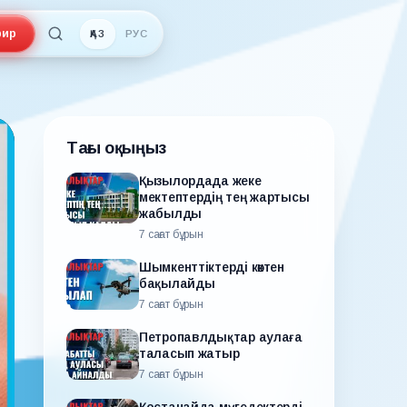
ир
ҚАЗ
РУС
Тағы оқыңыз
Қызылордада жеке
мектептердің тең жартысы
жабылды
7 сағат бұрын
Шымкенттіктерді көктен
бақылайды
7 сағат бұрын
Петропавлдықтар аулаға
таласып жатыр
7 сағат бұрын