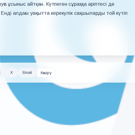
олуға ұсыныс айтқан. Күтпеген сұраққа әріптесі де
 Енді алдағы уақытта керекулік сақшыларды той күтіп
k
X
Email
Көшіру