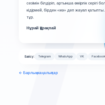
сезімін білдіріп, артынша өмірлік серігі б
кідірмей, бірден «иә» деп жауап қатыпты.
тұр.
Нұрай Құрақпай
Бөлісу:
Telegram
WhatsApp
VK
Faceboo
← Барлық жаңалықтар