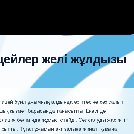
цейлер желі жұлдызы
ицей бүкіл ұжымның алдында әріптесіне сөз салып,
ашық қызмет барысында танысыпты. Екеуі де
иция бөлімінде жұмыс істейді. Сөз салуды жас жігіт
астырыпты. Түгел ұжымын акт залына жинап, қызына