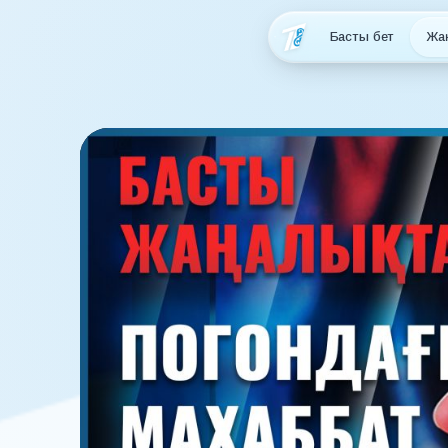
Басты бет
Жа