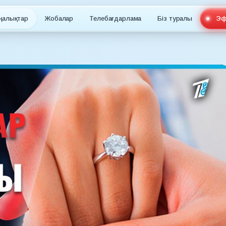
ңалықтар
Жобалар
Телебағдарлама
Біз туралы
Эф