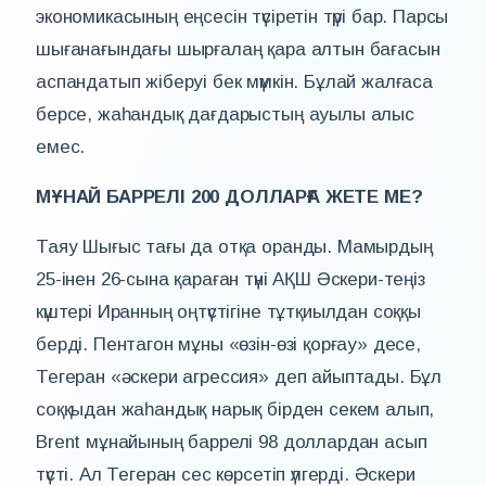
экономикасының еңсесін түсіретін түрі бар. Парсы
шығанағындағы шырғалаң қара алтын бағасын
аспандатып жіберуі бек мүмкін. Бұлай жалғаса
берсе, жаһандық дағдарыстың ауылы алыс
емес.
МҰНАЙ БАРРЕЛІ 200 ДОЛЛАРҒА ЖЕТЕ МЕ?
Таяу Шығыс тағы да отқа оранды. Мамырдың
25-інен 26-сына қараған түні АҚШ Әскери-теңіз
күштері Иранның оңтүстігіне тұтқиылдан соққы
берді. Пентагон мұны «өзін-өзі қорғау» десе,
Тегеран «әскери агрессия» деп айыптады. Бұл
соққыдан жаһандық нарық бірден секем алып,
Brent мұнайының баррелі 98 доллардан асып
түсті. Ал Тегеран сес көрсетіп үлгерді. Әскери