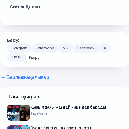
Айбек Қосан
Бөлісу:
Telegram
WhatsApp
VK
Facebook
X
Email
Көшіру
← Барлық жаңалықтар
Тағы оқыңыз
Қырымдағы жағдай қиындап барады
3 күн бұрын
Әуеде екі тікұшақ соқтығысты