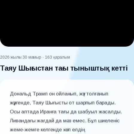
2026 жылғы 30 мамыр
· 163 қаралым
Таяу Шығыстан тағы тыныштық кетті
Дональд Трамп он ойланып, жүз толғанып
жүргенде, Таяу Шығысты от шарпып барады.
Осы аптада Иранға тағы да шабуыл жасалды.
Ливандағы жағдай да мәз емес. Бұл шиеленіс
жеме-жемге келгенде көп елдің