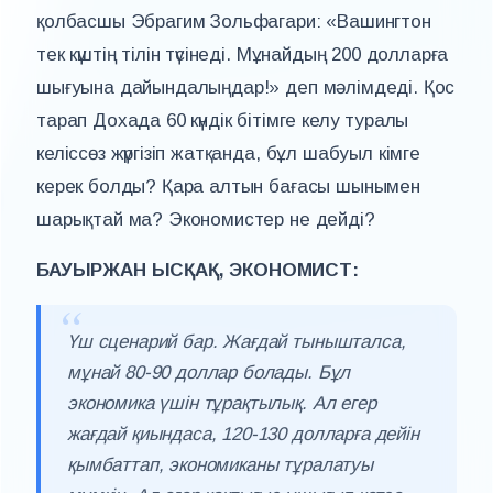
қолбасшы Эбрагим Зольфагари: «Вашингтон
тек күштің тілін түсінеді. Мұнайдың 200 долларға
шығуына дайындалыңдар!» деп мәлімдеді. Қос
тарап Дохада 60 күндік бітімге келу туралы
келіссөз жүргізіп жатқанда, бұл шабуыл кімге
керек болды? Қара алтын бағасы шынымен
шарықтай ма? Экономистер не дейді?
БАУЫРЖАН ЫСҚАҚ, ЭКОНОМИСТ:
Үш сценарий бар. Жағдай тынышталса,
мұнай 80-90 доллар болады. Бұл
экономика үшін тұрақтылық. Ал егер
жағдай қиындаса, 120-130 долларға дейін
қымбаттап, экономиканы тұралатуы