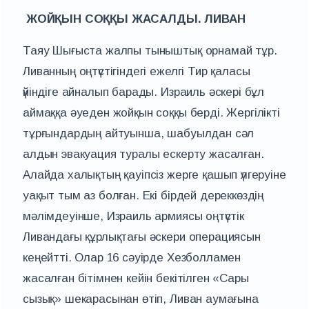
ЖОЙҚЫН СОҚҚЫ ЖАСАЛДЫ. ЛИВАН
Таяу Шығыста жалпы тыныштық орнамай тұр.
Ливанның оңтүстігіндегі ежелгі Тир қаласы
үйіндіге айналып барады. Израиль әскері бұл
аймаққа әуеден жойқын соққы берді. Жергілікті
тұрғындардың айтуынша, шабуылдан сәл
алдын эвакуация туралы ескерту жасалған.
Алайда халықтың қауіпсіз жерге қашып үлгеруіне
уақыт тым аз болған. Екі бірдей дереккөздің
мәлімдеуінше, Израиль армиясы оңтүстік
Ливандағы құрлықтағы әскери операциясын
кеңейтті. Олар 16 сәуірде Хезболламен
жасалған бітімнен кейін бекітілген «Сары
сызық» шекарасынан өтіп, Ливан аумағына