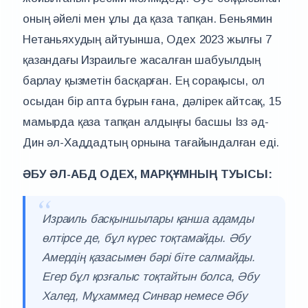
оның әйелі мен ұлы да қаза тапқан. Беньямин
Нетаньяхудың айтуынша, Одех 2023 жылғы 7
қазандағы Израильге жасалған шабуылдың
барлау қызметін басқарған. Ең сорақысы, ол
осыдан бір апта бұрын ғана, дәлірек айтсақ, 15
мамырда қаза тапқан алдыңғы басшы Ізз әд-
Дин әл-Хаддадтың орнына тағайындалған еді.
ӘБУ ӘЛ-АБД ОДЕХ, МАРҚҰМНЫҢ ТУЫСЫ:
Израиль басқыншылары қанша адамды
өлтірсе де, бұл күрес тоқтамайды. Әбу
Амердің қазасымен бәрі біте салмайды.
Егер бұл қозғалыс тоқтайтын болса, Әбу
Халед, Мұхаммед Синвар немесе Әбу