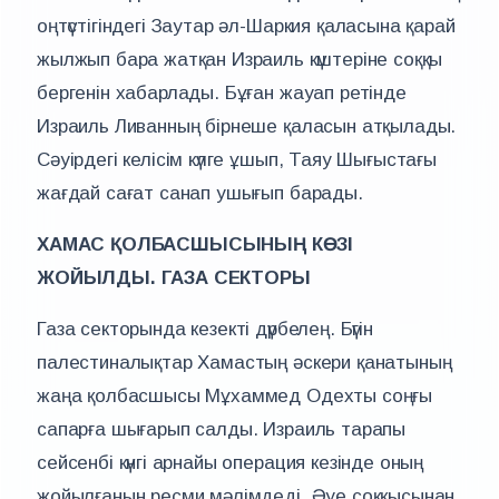
оңтүстігіндегі Заутар әл-Шаркия қаласына қарай
жылжып бара жатқан Израиль күштеріне соққы
бергенін хабарлады. Бұған жауап ретінде
Израиль Ливанның бірнеше қаласын атқылады.
Сәуірдегі келісім күлге ұшып, Таяу Шығыстағы
жағдай сағат санап ушығып барады.
ХАМАС ҚОЛБАСШЫСЫНЫҢ КӨЗІ
ЖОЙЫЛДЫ. ГАЗА СЕКТОРЫ
Газа секторында кезекті дүрбелең. Бүгін
палестиналықтар Хамастың әскери қанатының
жаңа қолбасшысы Мұхаммед Одехты соңғы
сапарға шығарып салды. Израиль тарапы
сейсенбі күнгі арнайы операция кезінде оның
жойылғанын ресми мәлімдеді. Әуе соққысынан