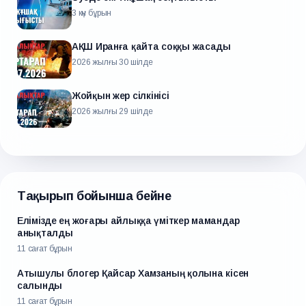
3 күн бұрын
АҚШ Иранға қайта соққы жасады
2026 жылғы 30 шілде
Жойқын жер сілкінісі
2026 жылғы 29 шілде
Тақырып бойынша бейне
Елімізде ең жоғары айлыққа үміткер мамандар
анықталды
11 сағат бұрын
Атышулы блогер Қайсар Хамзаның қолына кісен
салынды
11 сағат бұрын