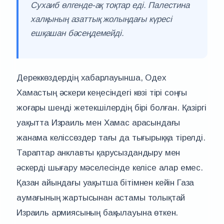
Сухаиб өлгенде-ақ тоқтар еді. Палестина
халқының азаттық жолындағы күресі
ешқашан бәсеңдемейді.
Дереккөздердің хабарлауынша, Одех
Хамастың әскери кеңесіндегі көзі тірі соңғы
жоғары шенді жетекшілердің бірі болған. Қазіргі
уақытта Израиль мен Хамас арасындағы
жанама келіссөздер тағы да тығырыққа тірелді.
Тараптар анклавты қарусыздандыру мен
әскерді шығару мәселесінде келісе алар емес.
Қазан айындағы уақытша бітімнен кейін Газа
аумағының жартысынан астамы толықтай
Израиль армиясының бақылауына өткен.