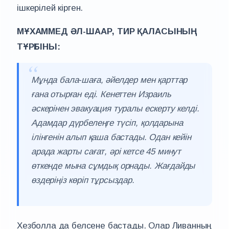
ішкерілей кірген.
МҰХАММЕД ӘЛ-ШААР, ТИР ҚАЛАСЫНЫҢ
ТҰРҒЫНЫ:
Мұнда бала-шаға, әйелдер мен қарттар
ғана отырған еді. Кенеттен Израиль
әскерінен эвакуация туралы ескерту келді.
Адамдар дүрбелеңге түсіп, қолдарына
ілінгенін алып қаша бастады. Одан кейін
арада жарты сағат, әрі кетсе 45 минут
өткенде мына сұмдық орнады. Жағдайды
өздеріңіз көріп тұрсыздар.
Хезболла да белсене бастады. Олар Ливанның