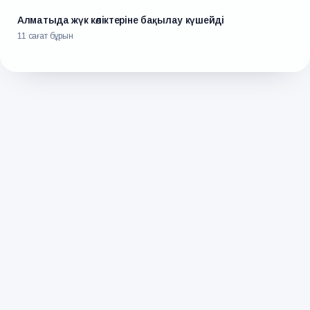
Алматыда жүк көліктеріне бақылау күшейді
11 сағат бұрын