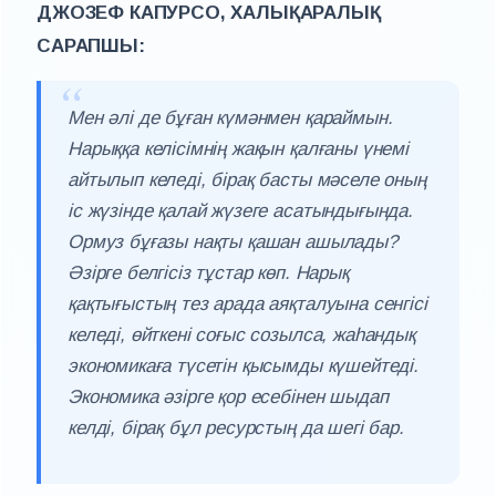
ДЖОЗЕФ КАПУРСО, ХАЛЫҚАРАЛЫҚ
САРАПШЫ:
Мен әлі де бұған күмәнмен қараймын.
Нарыққа келісімнің жақын қалғаны үнемі
айтылып келеді, бірақ басты мәселе оның
іс жүзінде қалай жүзеге асатындығында.
Ормуз бұғазы нақты қашан ашылады?
Әзірге белгісіз тұстар көп. Нарық
қақтығыстың тез арада аяқталуына сенгісі
келеді, өйткені соғыс созылса, жаһандық
экономикаға түсетін қысымды күшейтеді.
Экономика әзірге қор есебінен шыдап
келді, бірақ бұл ресурстың да шегі бар.