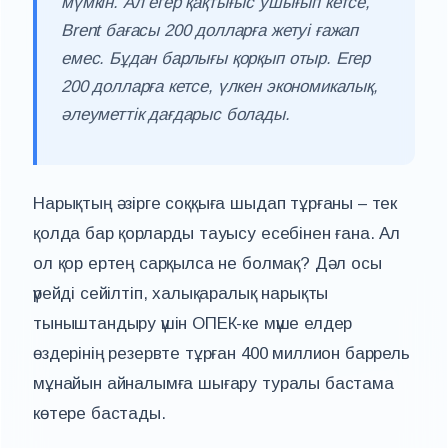
мүмкін. Ал егер қақтығыс ушығып кетсе,
Brent бағасы 200 долларға жетуі ғажап
емес. Бұдан барлығы қорқып отыр. Егер
200 долларға кетсе, үлкен экономикалық,
әлеуметтік дағдарыс болады.
Нарықтың әзірге соққыға шыдап тұрғаны – тек
қолда бар қорларды тауысу есебінен ғана. Ал
ол қор ертең сарқылса не болмақ? Дәл осы
үрейді сейілтіп, халықаралық нарықты
тыныштандыру үшін ОПЕК-ке мүше елдер
өздерінің резервте тұрған 400 миллион баррель
мұнайын айналымға шығару туралы бастама
көтере бастады.