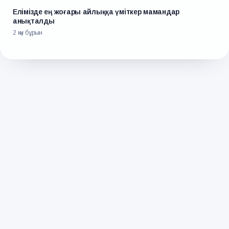
Елімізде ең жоғары айлыққа үміткер мамандар
анықталды
2 күн бұрын