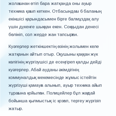
жолағынан өтіп бара жатқанда оны ауыр
техника қағып кеткен. Отбасындағы 6 баланың
екіншісі қарындасымен бірге балмұздақ алу
үшін дүкенге шыққан екен. Соққыдан денесі
бөлініп, сол жерде жан тапсырған.
Куәгерлер жеткіншектің өзінің жолымен келе
жатқанын айтып отыр. Оқушыны қаққан жүк
көлігінің жүргізушісі де есеңгіреп қалды дейді
куәгерлер. Абай ауданы әкімдігінің
коммуналдық мекемесінде жұмыс істейтін
жүргізуші қамауға алынып, ауыр техника айып
тұрағына қойылған. Полицейлер бұл жағдай
бойынша қылмыстық іс қозғап, тергеу жүргізіп
жатыр.