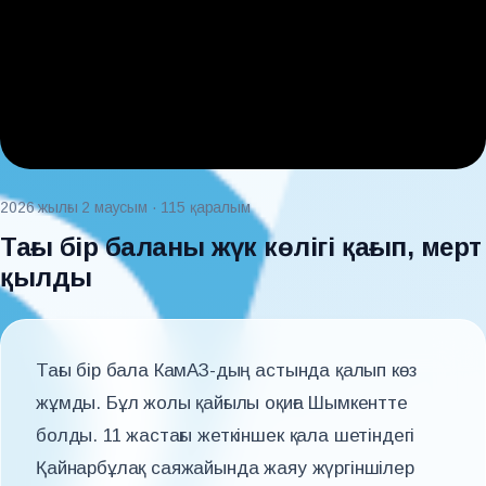
2026 жылғы 2 маусым
· 115 қаралым
Тағы бір баланы жүк көлігі қағып, мерт
қылды
Тағы бір бала КамАЗ-дың астында қалып көз
жұмды. Бұл жолы қайғылы оқиға Шымкентте
болды. 11 жастағы жеткіншек қала шетіндегі
Қайнарбұлақ саяжайында жаяу жүргіншілер