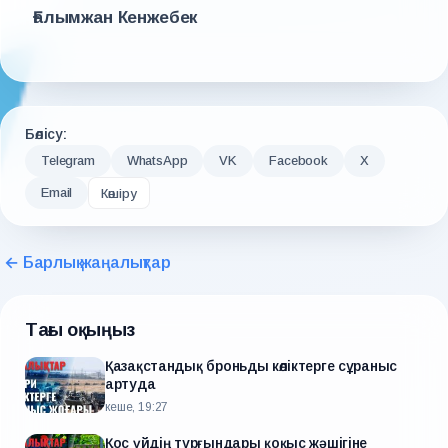
Ғалымжан Кенжебек
Бөлісу:
Telegram
WhatsApp
VK
Facebook
X
Email
Көшіру
← Барлық жаңалықтар
Тағы оқыңыз
Қазақстандық броньды көліктерге сұраныс
артуда
кеше, 19:27
Қос үйдің тұрғындары қоқыс жәшігіне