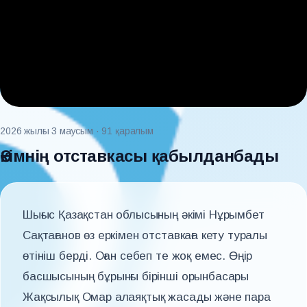
2026 жылғы 3 маусым
· 91 қаралым
Әкімнің отставкасы қабылданбады
Шығыс Қазақстан облысының әкімі Нұрымбет
Сақтағанов өз еркімен отставкаға кету туралы
өтініш берді. Оған себеп те жоқ емес. Өңір
басшысының бұрынғы бірінші орынбасары
Жақсылық Омар алаяқтық жасады және пара