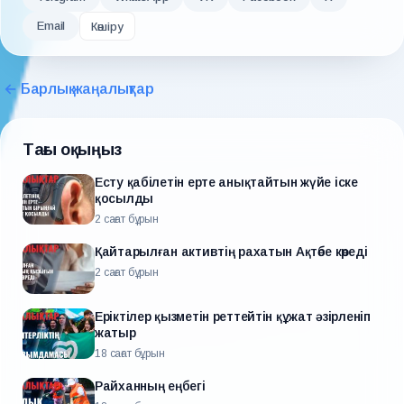
Email
Көшіру
← Барлық жаңалықтар
Тағы оқыңыз
Есту қабілетін ерте анықтайтын жүйе іске
қосылды
2 сағат бұрын
Қайтарылған активтің рахатын Ақтөбе көреді
2 сағат бұрын
Еріктілер қызметін реттейтін құжат әзірленіп
жатыр
18 сағат бұрын
Райханның еңбегі