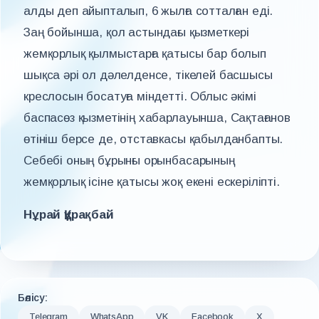
алды деп айыпталып, 6 жылға сотталған еді.
Заң бойынша, қол астындағы қызметкері
жемқорлық қылмыстарға қатысы бар болып
шықса әрі ол дәлелденсе, тікелей басшысы
креслосын босатуға міндетті. Облыс әкімі
баспасөз қызметінің хабарлауынша, Сақтағанов
өтініш берсе де, отставкасы қабылданбапты.
Себебі оның бұрынғы орынбасарының
жемқорлық ісіне қатысы жоқ екені ескеріліпті.
Нұрай Құрақбай
Бөлісу:
Telegram
WhatsApp
VK
Facebook
X