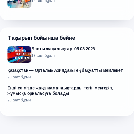
18 сағат бұрын
Тақырып бойынша бейне
Басты жаңалықтар. 05.08.2026
18 сағат бұрын
Қазақстан — Орталық Азиядағы ең бақуатты мемлекет
23 сағат бұрын
Енді елімізде жаңа мамандықтарды тегін меңгеріп,
жұмысқа орналасуға болады
23 сағат бұрын