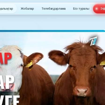
ңалықтар
Жобалар
Телебағдарлама
Біз туралы
Эф