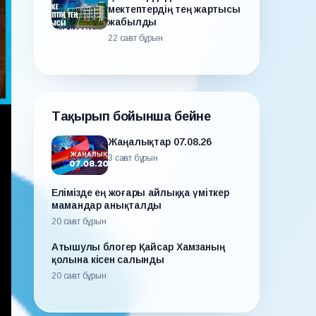
мектептердің тең жартысы
жабылды
22 сағат бұрын
Тақырып бойынша бейне
Жаңалықтар 07.08.26
3 сағат бұрын
Елімізде ең жоғары айлыққа үміткер
мамандар анықталды
20 сағат бұрын
Атышулы блогер Қайсар Хамзаның
қолына кісен салынды
20 сағат бұрын