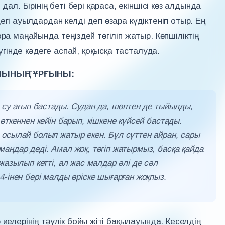
дал. Бірінің беті бері қараса, екіншісі көз алдында
гі ауылдардан келді деп өзара күдіктеніп отыр. Ең
ра маңайында теңіздей төгіліп жатыр. Көпшіліктің
бүгінде кәдеге аспай, қоқысқа тасталуда.
ЛЫНЫҢ ТҰРҒЫНЫ:
н су ағып бастады. Судан да, шөптен де тыйылды,
өткеннен кейін барып, кішкене күйсей бастады.
осылай болып жатыр екен. Бұл сүттен айран, сары
аңдар деді. Амал жоқ, төгіп жатырмыз, басқа қайда
жазылып кетті, ал жас малдар әлі де сәл
-інен бері малды өріске шығарған жоқпыз.
иелерінің тәулік бойғы жіті бақылауында. Кеселдің