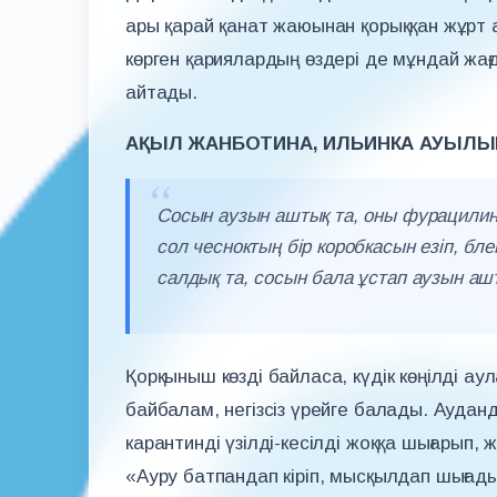
ары қарай қанат жаюынан қорыққан жұрт а
көрген қариялардың өздері де мұндай жағд
айтады.
АҚЫЛ ЖАНБОТИНА, ИЛЬИНКА АУЫЛЫ
Сосын аузын аштық та, оны фурацилин
сол чесноктың бір коробкасын езіп, бле
салдық та, сосын бала ұстап аузын аш
Қорқыныш көзді байласа, күдік көңілді а
байбалам, негізсіз үрейге балады. Ауданд
карантинді үзілді-кесілді жоққа шығарып, ж
«Ауру батпандап кіріп, мысқылдап шығады»