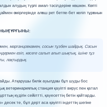
лдын алудың түрлі амал-тәсілдеріне көшкен. Көпті
аймен өмірлерінде алғаш рет бетпе-бет келіп тұрғанын
НЫҢ ТҰРҒЫНЫ:
мен, марганцовкамен, сосын тұзбен шайдық. Сосын
ндермен езіп, кесеге салып алып шықтық, ішіне тұз
ты, лақтырдық.
улайды. Атқарушы билік ауылдағы бұл шуды бос
ық ветеринариялық станция қауіпті вирус пен қатал
ұрттың күдігін сейілтті, қауесеттің бетін қайтарды.
 десек те, бұл дерт аса қауіпті індеттің шегіне