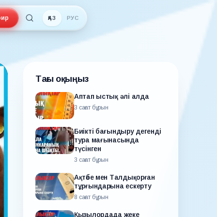
ир
ҚАЗ
РУС
Тағы оқыңыз
Аптап ыстық әлі алда
3 сағат бұрын
Биікті бағындыру дегенді
тура мағынасында
түсінген
3 сағат бұрын
Ақтөбе мен Талдықорған
тұрғындарына ескерту
8 сағат бұрын
Қызылордада жеке