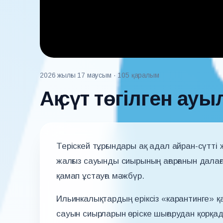
2026 жылғы 17 маусым
· 105 қаралым
Ақ сүт төгілген ауы
Теріскей тұрғындары ақ адал айран-сүтті 
жалғыз сауынды сиырының ағарғанын далаға 
қамап ұстауға мәжбүр.
Ильинкалықтардың еріксіз «карантинге» қа
сауын сиырларын өріске шығарудан қорқа