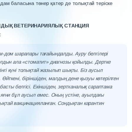
дам баласына төнер қатер де толықтай теріске
АНДЫҚ ВЕТЕРИНАРИЯЛЫҚ СТАНЦИЯ
:
ем-дом шаралары тағайындалды. Ауру белгілері
 Алдын ала «стоматит» диагнозы қойылды. Дертке
нгі күні толықтай жазылып шықты. Біз аусыл
 Өйткені, біріншіден, малдың дене қызуы көтерілген
асты белгісі. Екіншіден, зертханалық сараптама
 яғни бұл аусыл емес. Оның үстіне, ауылдағы
ықтай вакцинацияланған. Сондықтан карантин