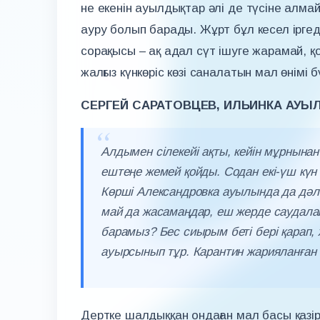
не екенін ауылдықтар әлі де түсіне алмай 
ауру болып барады. Жұрт бұл кесел іргеде
сорақысы – ақ адал сүт ішуге жарамай, қо
жалғыз күнкөріс көзі саналатын мал өнімі 
СЕРГЕЙ САРАТОВЦЕВ, ИЛЬИНКА АУЫ
Алдымен сілекейі ақты, кейін мұрнына
ештеңе жемей қойды. Содан екі-үш күн 
Көрші Александровка ауылында да дәл 
май да жасамаңдар, еш жерде саудалам
барамыз? Бес сиырым беті бері қарап, 
ауырсынып тұр. Карантин жарияланған 4
Дертке шалдыққан ондаған мал басы қазір 