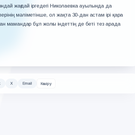
сындай жағдай іргедегі Николаевка ауылында да
лерінің мәліметінше, ол жақта 30-дан астам ірі қара
н мамандар бұл жолғы індеттің де беті тез арада
k
X
Email
Көшіру