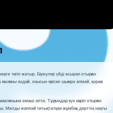
л
жерге төгіп жатыр. Біреулер үйді асырап отырған
ағызғаны аздай, онысын өріске шығара алмай, қораға
малғанына екінші апта. Тұрғындар күн көріп отырған
ды. Малды жаппай титықтатқан жұмбақ дерттің нақты