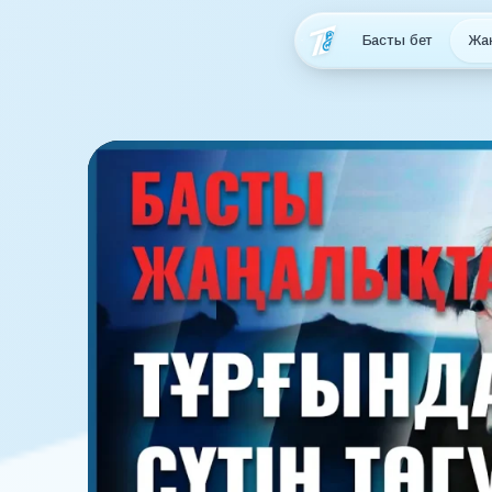
Басты бет
Жа