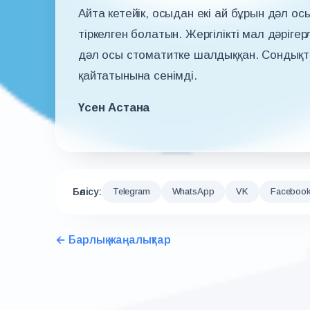
Айта кетейік, осыдан екі ай бұрын дәл о
тіркелген болатын. Жергілікті мал дәрігер
дәл осы стоматитке шалдыққан. Сондықта
қайтатынына сенімді.
Үсен Астана
Бөлісу:
Telegram
WhatsApp
VK
Faceboo
← Барлық жаңалықтар