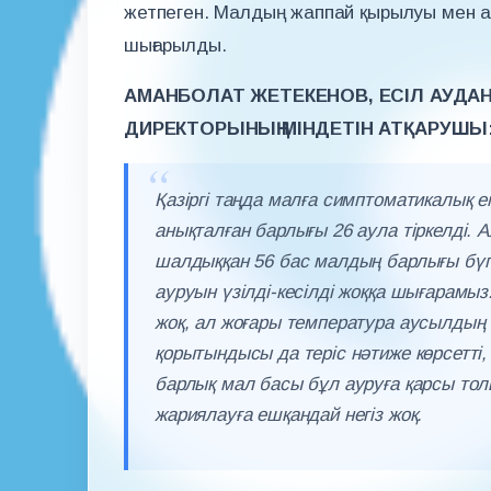
жетпеген. Малдың жаппай қырылуы мен а
шығарылды.
АМАНБОЛАТ ЖЕТЕКЕНОВ, ЕСІЛ АУД
ДИРЕКТОРЫНЫҢ МІНДЕТІН АТҚАРУШЫ
Қазіргі таңда малға симптоматикалық 
анықталған барлығы 26 аула тіркелді.
шалдыққан 56 бас малдың барлығы бүгі
ауруын үзілді-кесілді жоққа шығарамыз.
жоқ, ал жоғары температура аусылдың б
қорытындысы да теріс нәтиже көрсетті,
барлық мал басы бұл ауруға қарсы тол
жариялауға ешқандай негіз жоқ.