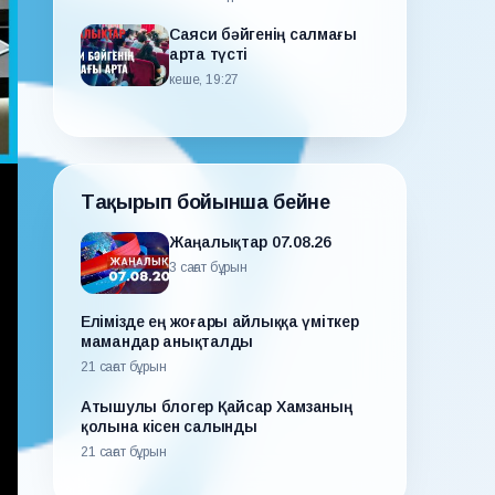
Саяси бәйгенің салмағы
арта түсті
кеше, 19:27
Тақырып бойынша бейне
Жаңалықтар 07.08.26
3 сағат бұрын
Елімізде ең жоғары айлыққа үміткер
мамандар анықталды
21 сағат бұрын
Атышулы блогер Қайсар Хамзаның
қолына кісен салынды
21 сағат бұрын