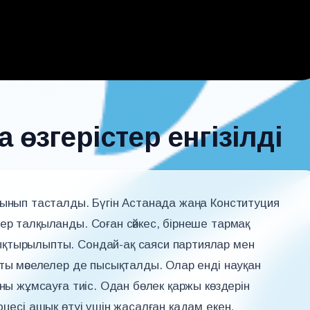
 өзгерістер енгізілді
лынып тасталды. Бүгін Астанада жаңа Конституция
ер талқыланды. Соған сәйкес, бірнеше тармақ
қтырылыпты. Сондай-ақ саяси партиялар мен
ты мәселелер де пысықталды. Олар енді науқан
аны жұмсауға тиіс. Одан бөлек қаржы көздерін
оцесі ашық өтуі үшін жасалған қадам екен.