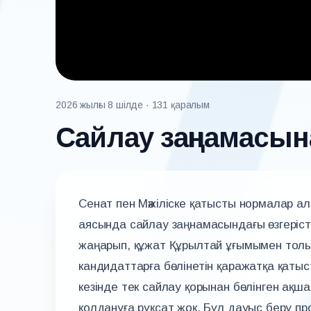
2026 жылғы 8 шілде
· 131 қаралым
Сайлау заңнамасына
Сенат пен Мәжіліске қатысты нормалар а
аясында сайлау заңнамасындағы өзгеріст
жаңарып, құжат Құрылтай ұғымымен толы
кандидаттарға бөлінетін қаражатқа қатыс
кезінде тек сайлау қорынан бөлінген ақш
қолдануға рұқсат жоқ. Бұл дауыс беру пр