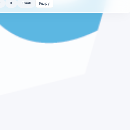
k
X
Email
Көшіру