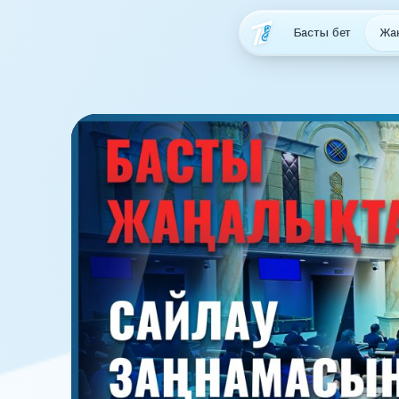
Басты бет
Жа