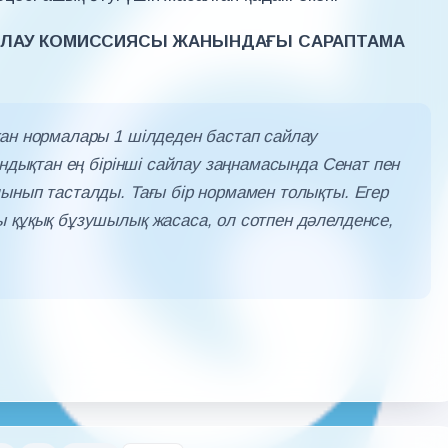
САЙЛАУ КОМИССИЯСЫ ЖАНЫНДАҒЫ САРАПТАМА
қан нормалары 1 шілдеден бастап сайлау
ондықтан ең бірінші сайлау заңнамасында Сенат пен
ынып тасталды. Тағы бір нормамен толықты. Егер
ы құқық бұзушылық жасаса, ол сотпен дәлелденсе,