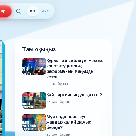
ир
ҚАЗ
РУС
Тағы оқыңыз
Құрылтай сайлауы – жаңа
конституциялық
реформаның маңызды
кезеңі
4 сағат бұрын
Қай партияның үні қатты?
23 сағат бұрын
Мүмкіндігі шектеулі
жандар қалай дауыс
береді?
23 сағат бұрын