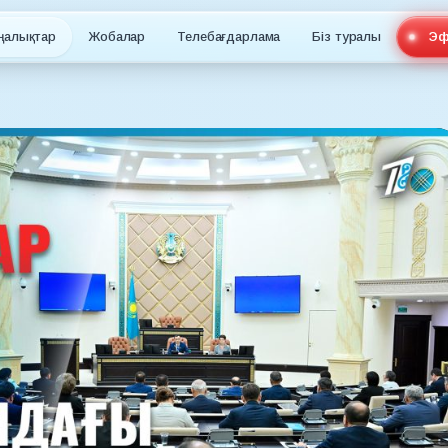
ңалықтар
Жобалар
Телебағдарлама
Біз туралы
Эф