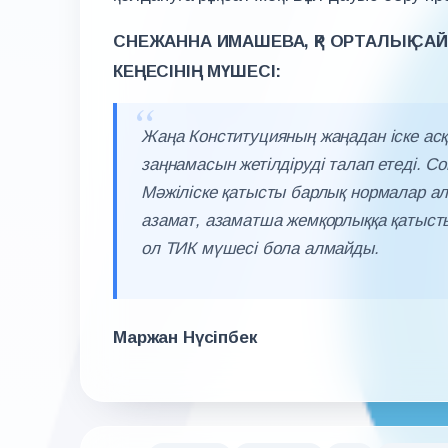
СНЕЖАННА ИМАШЕВА, ҚР ОРТАЛЫҚ 
КЕҢЕСІНІҢ МҮШЕСІ:
Жаңа Конституцияның жаңадан іске ас
заңнамасын жетілдіруді талап етеді. С
Мәжіліске қатысты барлық нормалар ал
азамат, азаматша жемқорлыққа қатыст
ол ТИК мүшесі бола алмайды.
Маржан Нүсіпбек