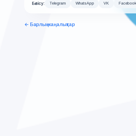
Бөлісу:
Telegram
WhatsApp
VK
Faceboo
← Барлық жаңалықтар