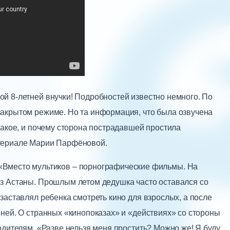
й 8-летней внучки! Подробностей известно немного. По
акрытом режиме. Но та информация, что была озвучена
такое, и почему сторона пострадавшей простила
териале Марии Парфёновой.
сто мультиков – порнографические фильмы. На
з Астаны. Прошлым летом дедушка часто оставался со
заставлял ребенка смотреть кино для взрослых, а после
ней. О странных «кинопоказах» и «действиях» со стороны
одителям. «Разве нельзя меня простить? Можно же! Я буду