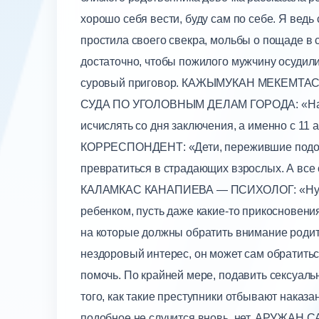
хорошо себя вести, буду сам по себе. Я ведь 
простила своего свекра, мольбы о пощаде в 
достаточно, чтобы пожилого мужчину осудил
суровый приговор. КАЖЫМУКАН МЕКЕМ
СУДА ПО УГОЛОВНЫМ ДЕЛАМ ГОРОДА: «Назна
исчислять со дня заключения, а именно с 1
КОРРЕСПОНДЕНТ: «Дети, пережившие подобн
превратиться в страдающих взрослых. А все
КАЛАМКАС КАНАПИЕВА — ПСИХОЛОГ: «Нужно б
ребенком, пусть даже какие-то прикосновени
на которые должны обратить внимание родите
нездоровый интерес, он может сам обратитьс
помочь. По крайней мере, подавить сексуал
того, как такие преступники отбывают наказан
подобное не случится вновь, нет. АРУЖА