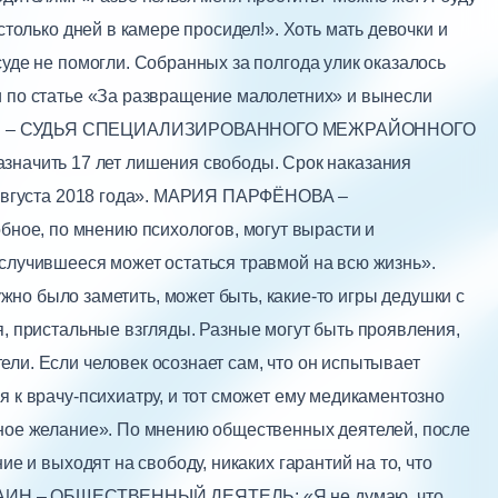
столько дней в камере просидел!». Хоть мать девочки и
суде не помогли. Собранных за полгода улик оказалось
и по статье «За развращение малолетних» и вынесли
ТАС – СУДЬЯ СПЕЦИАЛИЗИРОВАННОГО МЕЖРАЙОННОГО
чить 17 лет лишения свободы. Срок наказания
1 августа 2018 года». МАРИЯ ПАРФЁНОВА –
ое, по мнению психологов, могут вырасти и
 случившееся может остаться травмой на всю жизнь».
ыло заметить, может быть, какие-то игры дедушки с
я, пристальные взгляды. Разные могут быть проявления,
ли. Если человек осознает сам, что он испытывает
я к врачу-психиатру, и тот сможет ему медикаментозно
ьное желание». По мнению общественных деятелей, после
ие и выходят на свободу, никаких гарантий на то, что
Н САИН – ОБЩЕСТВЕННЫЙ ДЕЯТЕЛЬ: «Я не думаю, что