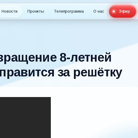
Новости
Проекты
Телепрограмма
О нас
Эфир
вращение 8-летней
правится за решётку