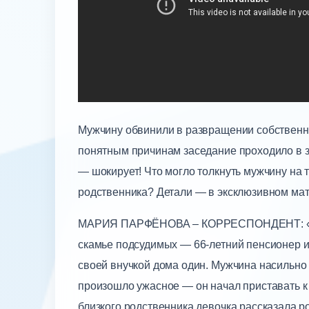
Мужчину обвинили в развращении собственно
понятным причинам заседание проходило в з
— шокирует! Что могло толкнуть мужчину на 
родственника? Детали — в эксклюзивном ма
МАРИЯ ПАРФЁНОВА – КОРРЕСПОНДЕНТ: «Вме
скамье подсудимых — 66-летний пенсионер и
своей внучкой дома один. Мужчина насильно 
произошло ужасное — он начал приставать к 
близкого родственника девочка рассказала р