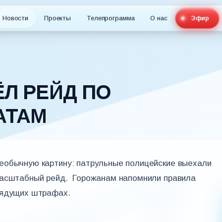
Новости
Проекты
Телепрограмма
О нас
Эфир
Л РЕЙД ПО
АТАМ
еобычную картину: патрульные полицейские выехали
масштабный рейд. Горожанам напомнили правила
рядущих штрафах.