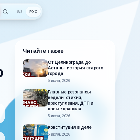
ҚАЗ
РУС
Читайте также
От Целинограда до
Астаны: история старого
О
города
5 июля, 2026
Главные резонансы
недели: стихия,
преступления, ДТП и
новые правила
5 июля, 2026
Конституция в деле
5 июля, 2026