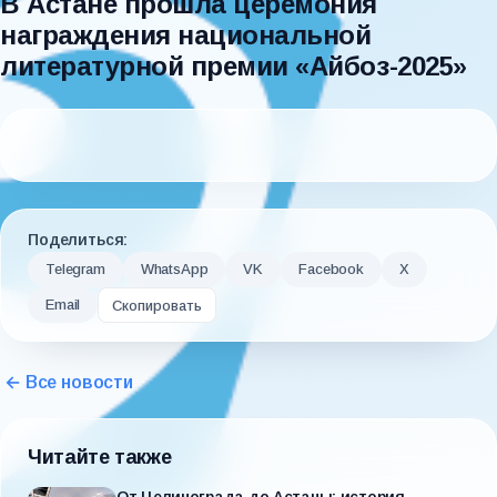
В Астане прошла церемония
награждения национальной
литературной премии «Айбоз-2025»
Поделиться:
Telegram
WhatsApp
VK
Facebook
X
Email
Скопировать
← Все новости
Читайте также