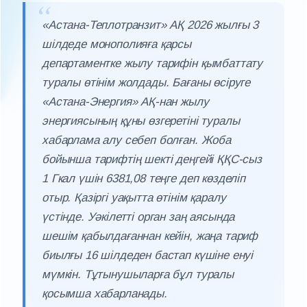
«Астана-Теплотранзит» АҚ 2026 жылғы 3
шілдеде монополияға қарсы
департаментке жылу тарифін қымбаттату
туралы өтінім жолдады. Бағаны өсіруге
«Астана-Энергия» АҚ-нан жылу
энергиясының құны өзгеретіні туралы
хабарлама алу себеп болған. Жоба
бойынша тарифтің шекті деңгейі ҚҚС-сыз
1 Гкал үшін 6381,08 теңге деп көзделіп
отыр. Қазіргі уақытта өтінім қаралу
үстінде. Уәкілетті орган заң аясында
шешім қабылдағаннан кейін, жаңа тариф
биылғы 16 шілдеден бастап күшіне енуі
мүмкін. Тұтынушыларға бұл туралы
қосымша хабарланады.