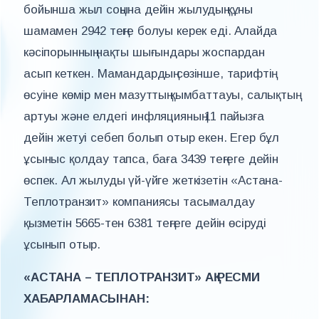
бойынша жыл соңына дейін жылудың құны
шамамен 2942 теңге болуы керек еді. Алайда
кәсіпорынның нақты шығындары жоспардан
асып кеткен. Мамандардың сөзінше, тарифтің
өсуіне көмір мен мазуттың қымбаттауы, салықтың
артуы және елдегі инфляцияның 11 пайызға
дейін жетуі себеп болып отыр екен. Егер бұл
ұсыныс қолдау тапса, баға 3439 теңгеге дейін
өспек. Ал жылуды үй-үйге жеткізетін «Астана-
Теплотранзит» компаниясы тасымалдау
қызметін 5665-тен 6381 теңгеге дейін өсіруді
ұсынып отыр.
«АСТАНА – ТЕПЛОТРАНЗИТ» АҚ РЕСМИ
ХАБАРЛАМАСЫНАН: