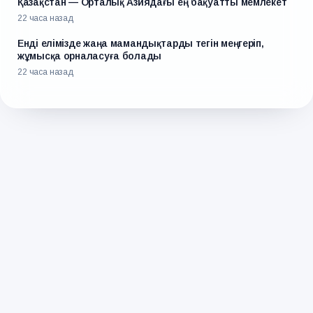
Қазақстан — Орталық Азиядағы ең бақуатты мемлекет
22 часа назад
Енді елімізде жаңа мамандықтарды тегін меңгеріп,
жұмысқа орналасуға болады
22 часа назад