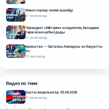
Инвесторлар сенімі күшейді
17 часов назад
Президент «Бәйтерек» холдингінің басқарма
төрағасын қабылдады
17 часов назад
Қазақстан — Орталық Азиядағы ең бақуатты
ел
22 часа назад
Видео по теме
Басты жаңалықтар. 05.08.2026
17 часов назад