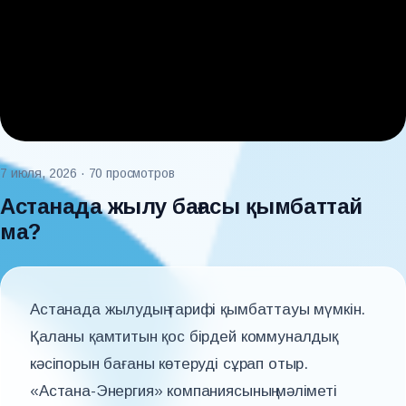
7 июля, 2026
· 70 просмотров
Астанада жылу бағасы қымбаттай
ма?
Астанада жылудың тарифі қымбаттауы мүмкін.
Қаланы қамтитын қос бірдей коммуналдық
кәсіпорын бағаны көтеруді сұрап отыр.
«Астана-Энергия» компаниясының мәліметі