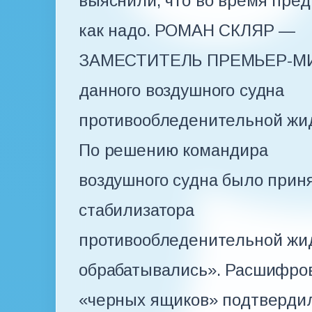
выяснили, что во время пред
как надо. РОМАН СКЛЯР —
ЗАМЕСТИТЕЛЬ ПРЕМЬЕР-МИНИ
данного воздушного судна
противообледенительной жи
По решению командира
воздушного судна было прин
стабилизатора
противообледенительной жид
обрабатывались». Расшифро
«черных ящиков» подтвердил