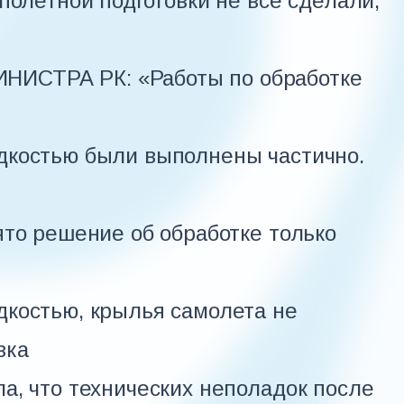
полетной подготовки не все сделали,
СТРА РК: «Работы по обработке
дкостью были выполнены частично.
ято решение об обработке только
костью, крылья самолета не
вка
а, что технических неполадок после