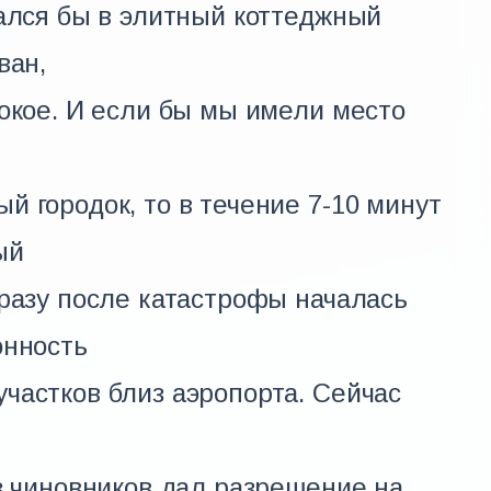
зался бы в элитный коттеджный
ван,
окое. И если бы мы имели место
 городок, то в течение 7-10 минут
ый
разу после катастрофы началась
онность
частков близ аэропорта. Сейчас
з чиновников дал разрешение на