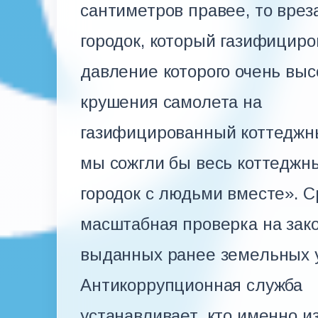
сантиметров правее, то вре
городок, который газифициро
давление которого очень выс
крушения самолета на
газифицированный коттеджный
мы сожгли бы весь коттеджн
городок с людьми вместе». С
масштабная проверка на зак
выданных ранее земельных у
Антикоррупционная служба
устанавливает, кто именно и