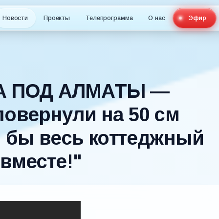
Новости
Проекты
Телепрограмма
О нас
Эфир
А ПОД АЛМАТЫ —
овернули на 50 см
и бы весь коттеджный
вместе!"