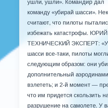
ушли, ушли». Командир дал
команду «убирай шасси». Не
считают, что пилоты пытали
избежать катастрофы. ЮР
ТЕХНИЧЕСКИЙ ЭКСПЕРТ: «У
шасси все-таки, пилоты могл
следующим образом: они уб
дополнительный аэродинамич
взлететь; и 2-й момент — пр
что им придется скользить н
разрушение на самолете. У в