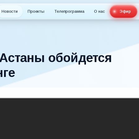
Новости
Проекты
Телепрограмма
О нас
Эфир
 Астаны обойдется
нге