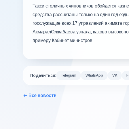
Такси столичных чиновников обойдется казне
средства рассчитаны только на один год езды
госслужащие всех 17 управлений акимата го
АкмаралОлжабаева узнала, каково высокопос
примеру Кабинет министров.
Поделиться:
Telegram
WhatsApp
VK
F
← Все новости