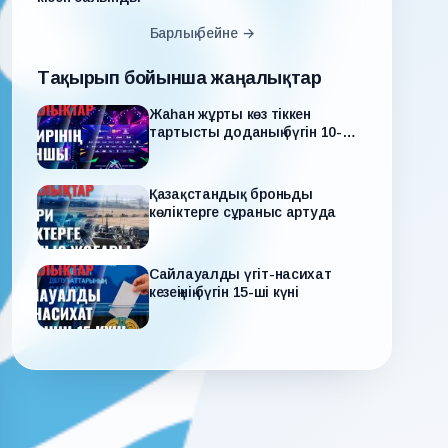
Барлық бейне →
Тақырып бойынша жаңалықтар
Жаһан жұрты көз тіккен
тартысты доданың бүгін 10-шы
күні
Қазақстандық броньды
көліктерге сұраныс артуда
Сайлауалды үгіт-насихат
кезеңінің бүгін 15-ші күні