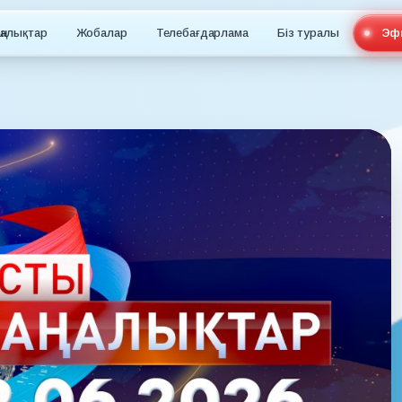
ңалықтар
Жобалар
Телебағдарлама
Біз туралы
Эф