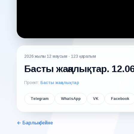
2026 жылғы 12 маусым
· 123 қаралым
Басты жаңалықтар. 12.0
Проект:
Басты жаңалықтар
Telegram
WhatsApp
VK
Facebook
← Барлық бейне