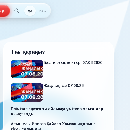
ир
ҚАЗ
РУС
Тағы қараңыз
Басты жаңалықтар. 07.08.2026
Жаңалықтар 07.08.26
Елімізде ең жоғары айлыққа үміткер мамандар
анықталды
Атышулы блогер Қайсар Хамзаның қолына
кісен салынды