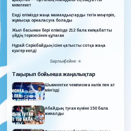
мемлекет
Енді елімізде жаңа мамандықтарды тегін меңгеріп,
жұмысқа орналасуға болады
Жыл басынан бері елімізде 212 бала көпқабатты
үйдің терезесінен құлаған
Нұрай Серікбайдың ісіне қатысты сотқа жаңа
куәгер келді
Барлық бейне →
Тақырып бойынша жаңалықтар
Шымкентке чемпионға көлік пен ат
мінгізді
Абайдың туған күніне 150 бала
жиналды