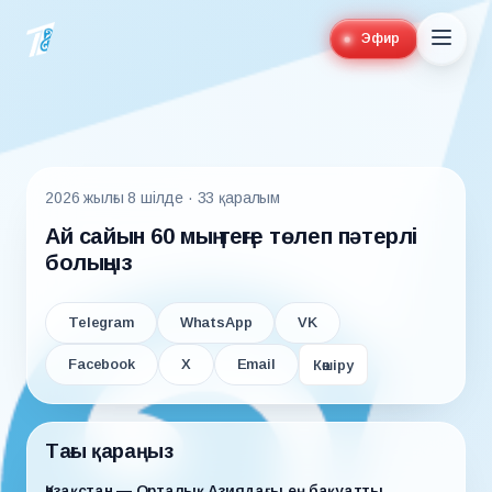
Эфир
2026 жылғы 8 шілде
· 33 қаралым
Ай сайын 60 мың теңге төлеп пәтерлі
болыңыз
Telegram
WhatsApp
VK
Facebook
X
Email
Көшіру
Тағы қараңыз
Қазақстан — Орталық Азиядағы ең бақуатты