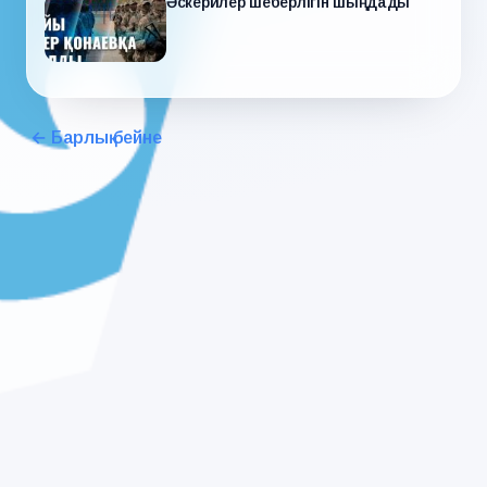
Әскерилер шеберлігін шыңдады
← Барлық бейне