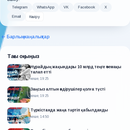
Telegram
WhatsApp
VK
Facebook
X
Email
Көшіру
← Барлық жаңалықтар
Тағы оқыңыз
Нұрайдың жақындары 10 млрд теңге өтемақы
талап етті
кеше, 19:25
Заңсыз алтын өндірушілер қолға түсті
кеше, 19:25
Түркістанда жаңа тәртіп қабылданды
кеше, 14:50