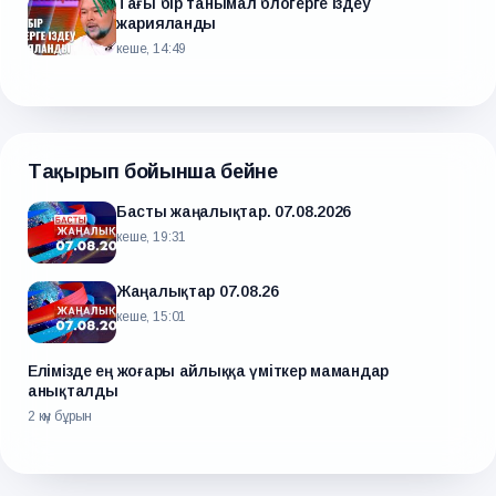
Тағы бір танымал блогерге іздеу
жарияланды
кеше, 14:49
Тақырып бойынша бейне
Басты жаңалықтар. 07.08.2026
кеше, 19:31
Жаңалықтар 07.08.26
кеше, 15:01
Елімізде ең жоғары айлыққа үміткер мамандар
анықталды
2 күн бұрын