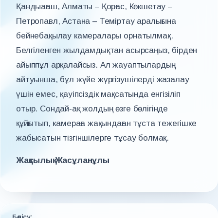
Қандыағаш, Алматы – Қорғас, Көкшетау –
Петропавл, Астана – Теміртау аралығына
бейнебақылау камералары орнатылмақ.
Белгіленген жылдамдықтан асырсаңыз, бірден
айыппұл арқалайсыз. Ал жауаптылардың
айтуынша, бұл жүйе жүргізушілерді жазалау
үшін емес, қауіпсіздік мақсатында енгізіліп
отыр. Сондай-ақ жолдың өзге бөлігінде
құйғытып, камераға жақындаған тұста тежегішке
жабысатын тізгіншілерге тұсау болмақ.
Жақсылық Жасұланұлы
Бөлісу: