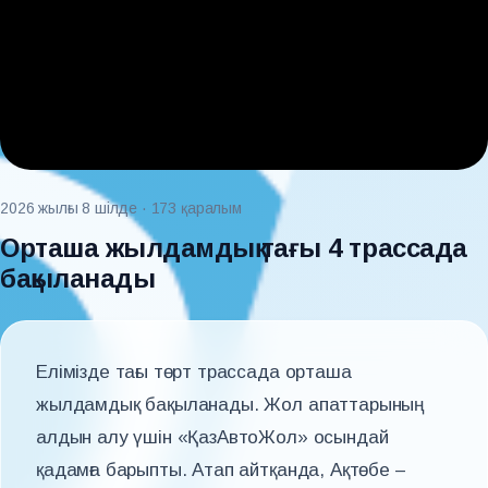
2026 жылғы 8 шілде
· 173 қаралым
Орташа жылдамдық тағы 4 трассада
бақыланады
Елімізде тағы төрт трассада орташа
жылдамдық бақыланады. Жол апаттарының
алдын алу үшін «ҚазАвтоЖол» осындай
қадамға барыпты. Атап айтқанда, Ақтөбе –